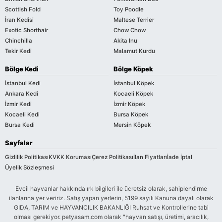
Scottish Fold
Toy Poodle
İran Kedisi
Maltese Terrier
Exotic Shorthair
Chow Chow
Chinchilla
Akita Inu
Tekir Kedi
Malamut Kurdu
Bölge Kedi
Bölge Köpek
İstanbul Kedi
İstanbul Köpek
Ankara Kedi
Kocaeli Köpek
İzmir Kedi
İzmir Köpek
Kocaeli Kedi
Bursa Köpek
Bursa Kedi
Mersin Köpek
Sayfalar
Gizlilik Politikası
KVKK Koruması
Çerez Politikası
İlan Fiyatları
İade İptal
Üyelik Sözleşmesi
Evcil hayvanlar hakkında ırk bilgileri ile ücretsiz olarak, sahiplendirme
ilanlarına yer veririz. Satış yapan yerlerin, 5199 sayılı Kanuna dayalı olarak
GIDA, TARIM ve HAYVANCILIK BAKANLIĞI Ruhsat ve Kontrollerine tabi
olması gerekiyor. petyasam.com olarak "hayvan satışı, üretimi, aracılık,