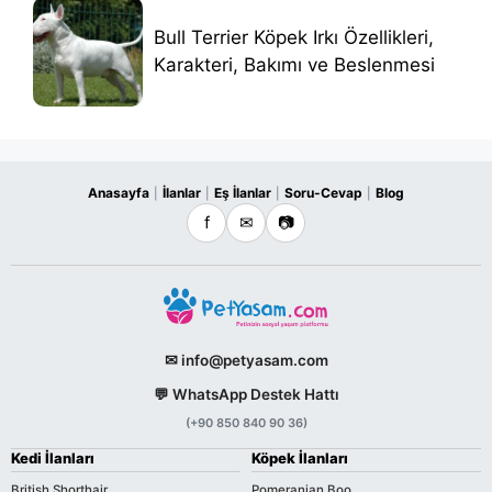
Bull Terrier Köpek Irkı Özellikleri,
Karakteri, Bakımı ve Beslenmesi
Anasayfa
İlanlar
Eş İlanlar
Soru-Cevap
Blog
|
|
|
|
f
✉
📷
✉ info@petyasam.com
💬 WhatsApp Destek Hattı
(+90 850 840 90 36)
Kedi İlanları
Köpek İlanları
British Shorthair
Pomeranian Boo