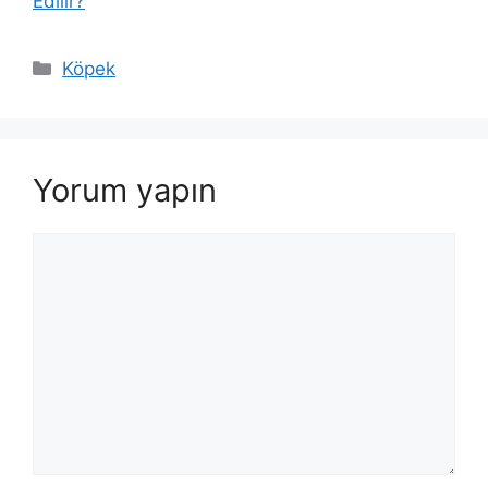
Edilir?
Kategoriler
Köpek
Yorum yapın
Yorum