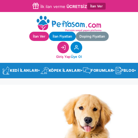
İlan Ver
İlk ilan verme
ÜCRETSİZ
İlan Ver
İlan Fiyatları
Doping Fiyatları
Giriş Yap
Üye Ol
KEDİ İLANLARI
KÖPEK İLANLARI
FORUMLAR
BLOG
▾
▾
▾
▾