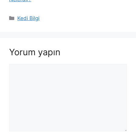
Kategoriler
Kedi Bilgi
Yorum yapın
Yorum