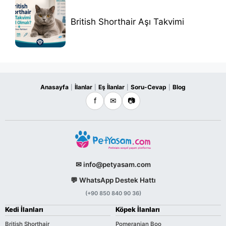
British Shorthair Aşı Takvimi
Anasayfa
İlanlar
Eş İlanlar
Soru-Cevap
Blog
|
|
|
|
f
✉
📷
✉ info@petyasam.com
💬 WhatsApp Destek Hattı
(+90 850 840 90 36)
Kedi İlanları
Köpek İlanları
British Shorthair
Pomeranian Boo