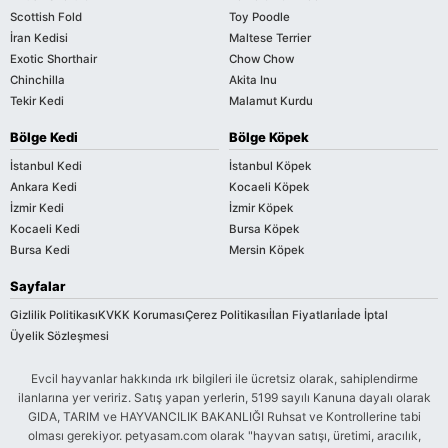
Scottish Fold
Toy Poodle
İran Kedisi
Maltese Terrier
Exotic Shorthair
Chow Chow
Chinchilla
Akita Inu
Tekir Kedi
Malamut Kurdu
Bölge Kedi
Bölge Köpek
İstanbul Kedi
İstanbul Köpek
Ankara Kedi
Kocaeli Köpek
İzmir Kedi
İzmir Köpek
Kocaeli Kedi
Bursa Köpek
Bursa Kedi
Mersin Köpek
Sayfalar
Gizlilik Politikası
KVKK Koruması
Çerez Politikası
İlan Fiyatları
İade İptal
Üyelik Sözleşmesi
Evcil hayvanlar hakkında ırk bilgileri ile ücretsiz olarak, sahiplendirme
ilanlarına yer veririz. Satış yapan yerlerin, 5199 sayılı Kanuna dayalı olarak
GIDA, TARIM ve HAYVANCILIK BAKANLIĞI Ruhsat ve Kontrollerine tabi
olması gerekiyor. petyasam.com olarak "hayvan satışı, üretimi, aracılık,