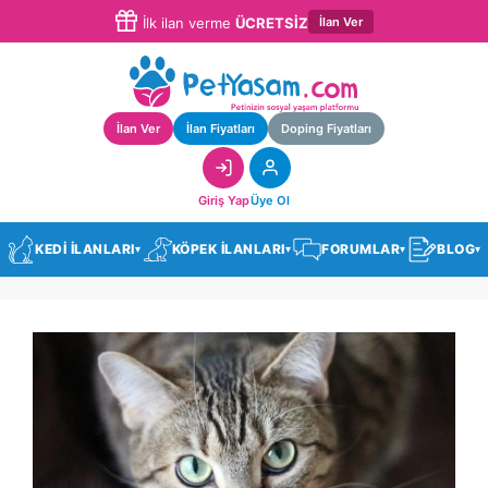
İlan Ver
İlk ilan verme
ÜCRETSİZ
İlan Ver
İlan Fiyatları
Doping Fiyatları
Giriş Yap
Üye Ol
KEDİ İLANLARI
KÖPEK İLANLARI
FORUMLAR
BLOG
▾
▾
▾
▾