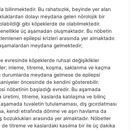
 da bilinmektedir. Bu rahatsızlık, beyinde yer alan
zukluklardan dolayı meydana gelen nörolojik bir
olabildiği gibi köpeklerde de olabilmektedir.
genellikle üç aşamadan oluşmaktadır. Bu nöbetin
lemlenen epilepsi krizleri arasında yer almaktadır.
aşamalardan meydana gelmektedir;
e evresinde köpeklerde ruhsal değişiklikler
ler; inleme, titreme, koşma, saklanma ve kaçma
azı durumlarda meydana gelmese de epilepsi
saniyeler öncesinde de kendini gösterebilir.
epsi nöbetinin başladığı evredir. Bu aşamada
a üretimi, titreme, kaslarda katılaşma ve bilinç
aşamada tuvaletin tutulamaması, diş gıcırdatması
sma, kendi etrafında dönme ve aşırı havlama da
bozuklukları arasında yer almaktadır. Nöbetler
 de titreme ve kaslardaki kasılma bir ile üç dakika