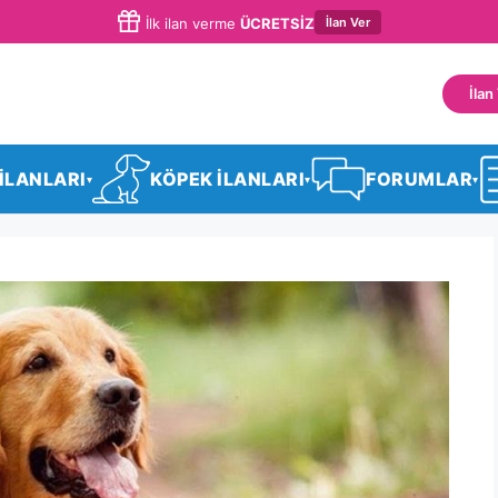
İlan Ver
İlk ilan verme
ÜCRETSİZ
İlan
 İLANLARI
KÖPEK İLANLARI
FORUMLAR
▾
▾
▾