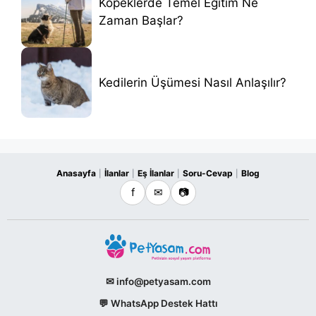
Köpeklerde Temel Eğitim Ne
Zaman Başlar?
Kedilerin Üşümesi Nasıl Anlaşılır?
Anasayfa
İlanlar
Eş İlanlar
Soru-Cevap
Blog
|
|
|
|
f
✉
📷
✉ info@petyasam.com
💬 WhatsApp Destek Hattı