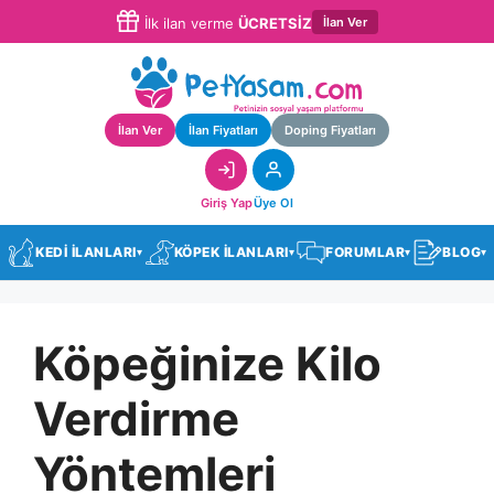
İlan Ver
İlk ilan verme
ÜCRETSİZ
İlan Ver
İlan Fiyatları
Doping Fiyatları
Giriş Yap
Üye Ol
KEDİ İLANLARI
KÖPEK İLANLARI
FORUMLAR
BLOG
▾
▾
▾
▾
Köpeğinize Kilo
Verdirme
Yöntemleri