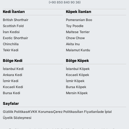
(+90 850 840 90 36)
Kedi İlanları
Köpek İlanları
British Shorthair
Pomeranian Boo
Scottish Fold
Toy Poodle
İran Kedisi
Maltese Terrier
Exotic Shorthair
Chow Chow
Chinchilla
Akita Inu
Tekir Kedi
Malamut Kurdu
Bölge Kedi
Bölge Köpek
İstanbul Kedi
İstanbul Köpek
Ankara Kedi
Kocaeli Köpek
İzmir Kedi
İzmir Köpek
Kocaeli Kedi
Bursa Köpek
Bursa Kedi
Mersin Köpek
Sayfalar
Gizlilik Politikası
KVKK Koruması
Çerez Politikası
İlan Fiyatları
İade İptal
Üyelik Sözleşmesi