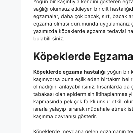
Yoğun bir kaşıntıyla kendini gösteren egz
sağlığı olumsuz etkileyen bir cilt hastalı
egzamalar, daha çok bacak, sırt, bacak ar
egzama olması durumunda uygulamanız ger
yazımızda köpeklerde egzama tedavisi ha
bulabilirsiniz.
Köpeklerde Egzama
Köpeklerde egzama hastalığı
yoğun bir ka
kaşınıyorsa buna eşlik eden birtakım beli
olmadığını anlayabilirsiniz. İnsanlarda da 
tabakası olan epidermisin iltihaplanmasıy
kapmasında pek çok farklı unsur etkili olu
ısrarla yalayıp ısırarak müdahale etmek iste
kaşınma davranışı gösterir.
Köpeklerde meydana gelen egzamanın tedav