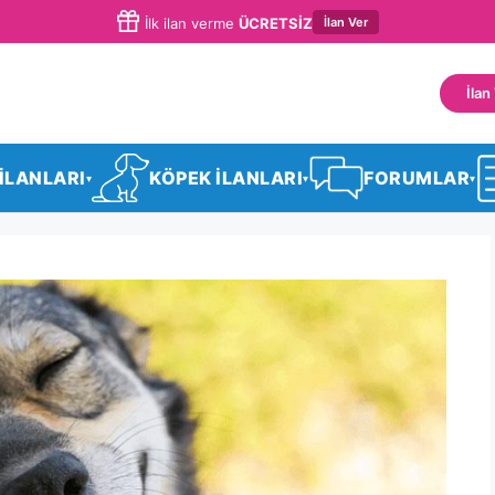
İlan Ver
İlk ilan verme
ÜCRETSİZ
İlan
 İLANLARI
KÖPEK İLANLARI
FORUMLAR
▾
▾
▾