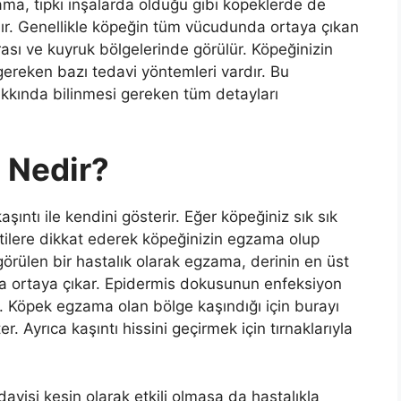
ama, tıpkı inşalarda olduğu gibi köpeklerde de
ğıdır. Genellikle köpeğin tüm vücudunda ortaya çıkan
ası ve kuyruk bölgelerinde görülür. Köpeğinizin
eken bazı tedavi yöntemleri vardır. Bu
kkında bilinmesi gereken tüm detayları
 Nedir?
şıntı ile kendini gösterir. Eğer köpeğiniz sık sık
rtilere dikkat ederek köpeğinizin egzama olup
görülen bir hastalık olarak egzama, derinin en üst
la ortaya çıkar. Epidermis dokusunun enfeksiyon
r. Köpek egzama olan bölge kaşındığı için burayı
r. Ayrıca kaşıntı hissini geçirmek için tırnaklarıyla
isi kesin olarak etkili olmasa da hastalıkla