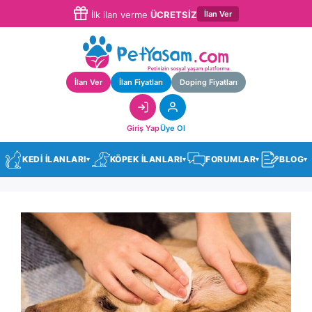
İlan Ver
İlk ilan verme
ÜCRETSİZ
İlan Ver
İlan Fiyatları
Doping Fiyatları
Giriş Yap
Üye Ol
KEDİ İLANLARI
KÖPEK İLANLARI
FORUMLAR
BLOG
▾
▾
▾
▾