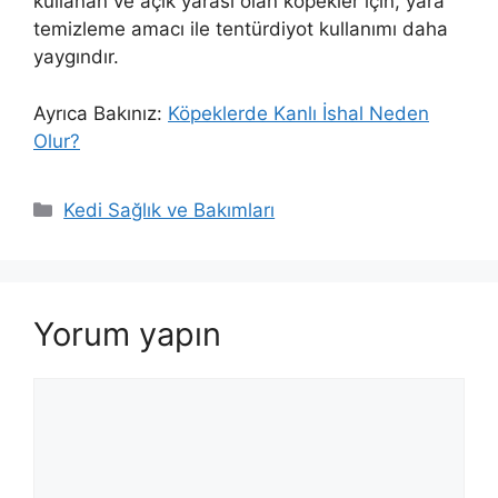
kullanan ve açık yarası olan köpekler için, yara
temizleme amacı ile tentürdiyot kullanımı daha
yaygındır.
Ayrıca Bakınız:
Köpeklerde Kanlı İshal Neden
Olur?
Kategoriler
Kedi Sağlık ve Bakımları
Yorum yapın
Yorum