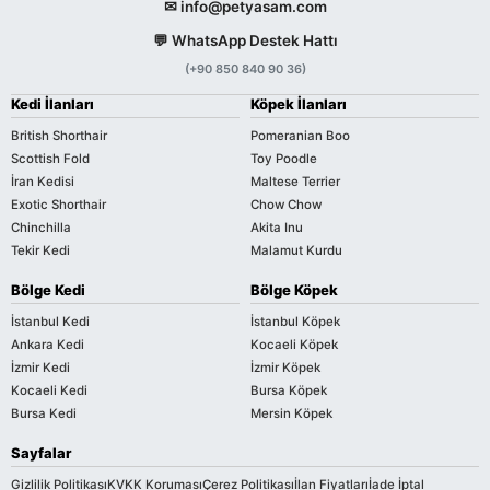
✉ info@petyasam.com
💬 WhatsApp Destek Hattı
(+90 850 840 90 36)
Kedi İlanları
Köpek İlanları
British Shorthair
Pomeranian Boo
Scottish Fold
Toy Poodle
İran Kedisi
Maltese Terrier
Exotic Shorthair
Chow Chow
Chinchilla
Akita Inu
Tekir Kedi
Malamut Kurdu
Bölge Kedi
Bölge Köpek
İstanbul Kedi
İstanbul Köpek
Ankara Kedi
Kocaeli Köpek
İzmir Kedi
İzmir Köpek
Kocaeli Kedi
Bursa Köpek
Bursa Kedi
Mersin Köpek
Sayfalar
Gizlilik Politikası
KVKK Koruması
Çerez Politikası
İlan Fiyatları
İade İptal