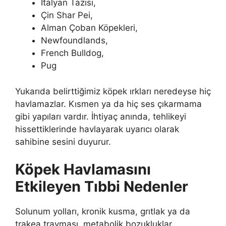
İtalyan Tazısı,
Çin Shar Pei,
Alman Çoban Köpekleri,
Newfoundlands,
French Bulldog,
Pug
Yukarıda belirttiğimiz köpek ırkları neredeyse hiç
havlamazlar. Kısmen ya da hiç ses çıkarmama
gibi yapıları vardır. İhtiyaç anında, tehlikeyi
hissettiklerinde havlayarak uyarıcı olarak
sahibine sesini duyurur.
Köpek Havlamasını
Etkileyen Tıbbi Nedenler
Solunum yolları, kronik kusma, grıtlak ya da
trakea travması, metabolik bozukluklar