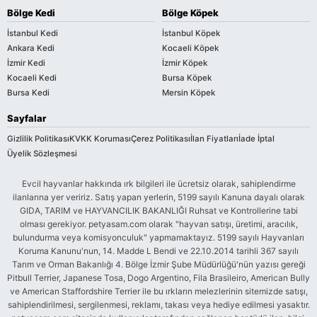
Bölge Kedi
Bölge Köpek
İstanbul Kedi
İstanbul Köpek
Ankara Kedi
Kocaeli Köpek
İzmir Kedi
İzmir Köpek
Kocaeli Kedi
Bursa Köpek
Bursa Kedi
Mersin Köpek
Sayfalar
Gizlilik Politikası
KVKK Koruması
Çerez Politikası
İlan Fiyatları
İade İptal
Üyelik Sözleşmesi
Evcil hayvanlar hakkında ırk bilgileri ile ücretsiz olarak, sahiplendirme
ilanlarına yer veririz. Satış yapan yerlerin, 5199 sayılı Kanuna dayalı olarak
GIDA, TARIM ve HAYVANCILIK BAKANLIĞI Ruhsat ve Kontrollerine tabi
olması gerekiyor. petyasam.com olarak "hayvan satışı, üretimi, aracılık,
bulundurma veya komisyonculuk" yapmamaktayız. 5199 sayılı Hayvanları
Koruma Kanunu'nun, 14. Madde L Bendi ve 22.10.2014 tarihli 367 sayılı
Tarım ve Orman Bakanlığı 4. Bölge İzmir Şube Müdürlüğü'nün yazısı gereği
Pitbull Terrier, Japanese Tosa, Dogo Argentino, Fila Brasileiro, American Bully
ve American Staffordshire Terrier ile bu ırkların melezlerinin sitemizde satışı,
sahiplendirilmesi, sergilenmesi, reklamı, takası veya hediye edilmesi yasaktır.