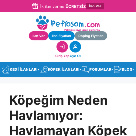
İlan Ver
İlk ilan verme
ÜCRETSİZ
İlan Ver
İlan Fiyatları
Doping Fiyatları
Giriş Yap
Üye Ol
KEDİ İLANLARI
KÖPEK İLANLARI
FORUMLAR
BLOG
▾
▾
▾
▾
Köpeğim Neden
Havlamıyor:
Havlamayan Köpek