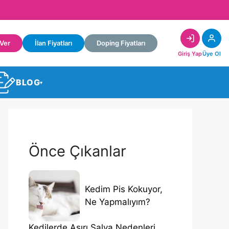
 Ver
İlan Fiyatları
Doping Fiyatları
Giriş Yap
Üye Ol
BLOG
▾
Önce Çıkanlar
Kedim Pis Kokuyor,
Ne Yapmalıyım?
Kedilerde Aşırı Salya Nedenleri