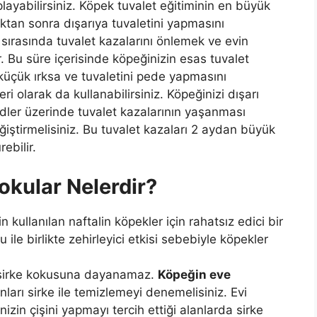
aplayabilirsiniz. Köpek tuvalet eğitiminin en büyük
dıktan sonra dışarıya tuvaletini yapmasını
 sırasında tuvalet kazalarını önlemek ve evin
r. Bu süre içerisinde köpeğinizin esas tuvalet
 küçük ırksa ve tuvaletini pede yapmasını
yeri olarak da kullanabilirsiniz. Köpeğinizi dışarı
edler üzerinde tuvalet kazalarının yaşanması
ğiştirmelisiniz. Bu tuvalet kazaları 2 aydan büyük
ebilir.
okular Nelerdir?
 kullanılan naftalin köpekler için rahatsız edici bir
 ile birlikte zehirleyici etkisi sebebiyle köpekler
i sirke kokusuna dayanamaz.
Köpeğin eve
anları sirke ile temizlemeyi denemelisiniz. Evi
in çişini yapmayı tercih ettiği alanlarda sirke