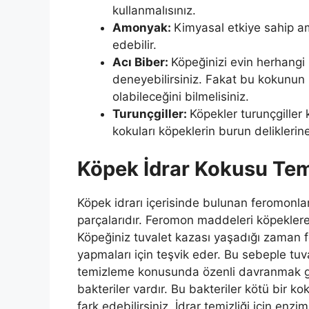
kullanmalısınız.
Amonyak:
Kimyasal etkiye sahip a
edebilir.
Acı Biber:
Köpeğinizi evin herhangi
deneyebilirsiniz. Fakat bu kokunun
olabileceğini bilmelisiniz.
Turunçgiller:
Köpekler turunçgiller
kokuları köpeklerin burun deliklerine
Köpek İdrar Kokusu Te
Köpek idrarı içerisinde bulunan feromonlar,
parçalarıdır. Feromon maddeleri köpeklere i
Köpeğiniz tuvalet kazası yaşadığı zaman f
yapmaları için teşvik eder. Bu sebeple tuv
temizleme konusunda özenli davranmak ge
bakteriler vardır. Bu bakteriler kötü bir k
fark edebilirsiniz. İdrar temizliği için enzi