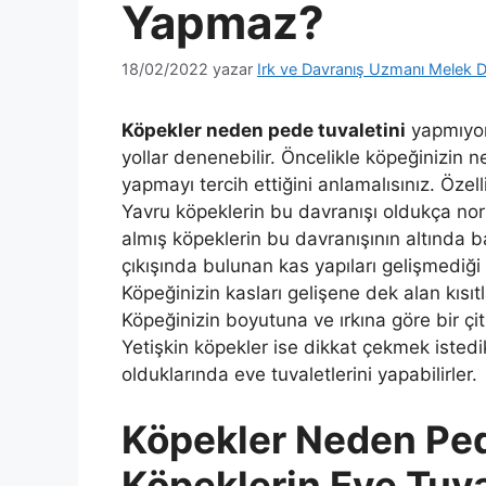
Yapmaz?
18/02/2022
yazar
Irk ve Davranış Uzmanı Melek D
Köpekler neden pede tuvaletini
yapmıyor
yollar denenebilir. Öncelikle köpeğinizin 
yapmayı tercih ettiğini anlamalısınız. Özell
Yavru köpeklerin bu davranışı oldukça norm
almış köpeklerin bu davranışının altında b
çıkışında bulunan kas yapıları gelişmediği 
Köpeğinizin kasları gelişene dek alan kısıt
Köpeğinizin boyutuna ve ırkına göre bir çit
Yetişkin köpekler ise dikkat çekmek isted
olduklarında eve tuvaletlerini yapabilirler.
Köpekler Neden Ped
Köpeklerin Eve Tuv