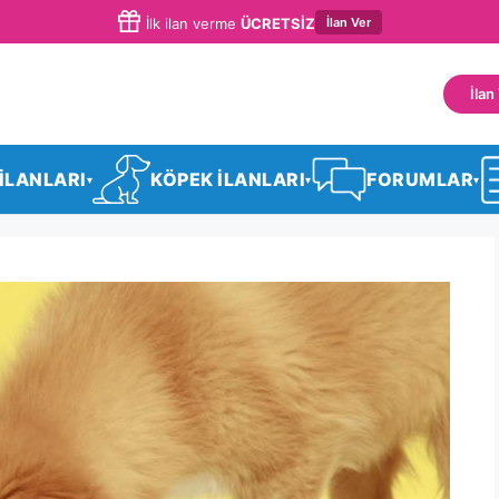
İlan Ver
İlk ilan verme
ÜCRETSİZ
İlan
 İLANLARI
KÖPEK İLANLARI
FORUMLAR
▾
▾
▾