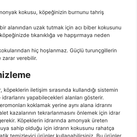
monyak kokusu, köpeğinizin burnunu tahriş
 bir alanından uzak tutmak için acı biber kokusunu
 köpeğinizde tıkanıklığa ve hapşırmaya neden
 kokularından hiç hoşlanmaz. Güçlü turunçgillerin
 zarar verebilir.
mizleme
 köpeklerin iletişim sırasında kullandığı sistemin
drarlarını yapabilecekleri alanları gösterir.
eromonları koklamak yerine aynı alana idrarını
alet kazalarının tekrarlanmasını önlemek için idrar
rekir. Köpeklerin idrarında amonyak üreten
okuya sahip olduğu için idrarın kokusunu rahatça
matik temizleyici ürünler kullanabilirsiniz. Bu ürünler