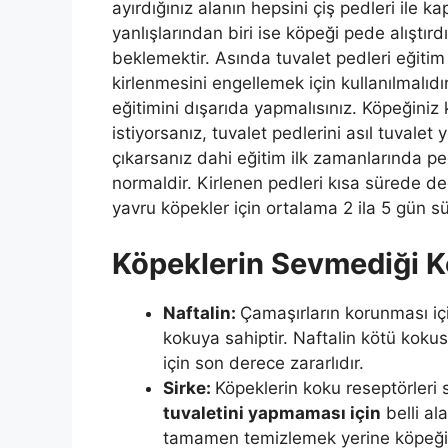
ayırdığınız alanın hepsini çiş pedleri ile k
yanlışlarından biri ise köpeği pede alıştır
beklemektir. Asında tuvalet pedleri eğitim
kirlenmesini engellemek için kullanılmalıdı
eğitimini dışarıda yapmalısınız. Köpeğiniz
istiyorsanız, tuvalet pedlerini asıl tuvalet 
çıkarsanız dahi eğitim ilk zamanlarında p
normaldir. Kirlenen pedleri kısa sürede de
yavru köpekler için ortalama 2 ila 5 gün sür
Köpeklerin Sevmediği K
Naftalin:
Çamaşırların korunması için
kokuya sahiptir. Naftalin kötü kokusu
için son derece zararlıdır.
Sirke:
Köpeklerin koku reseptörler
tuvaletini yapmaması için
belli al
tamamen temizlemek yerine köpeğiniz