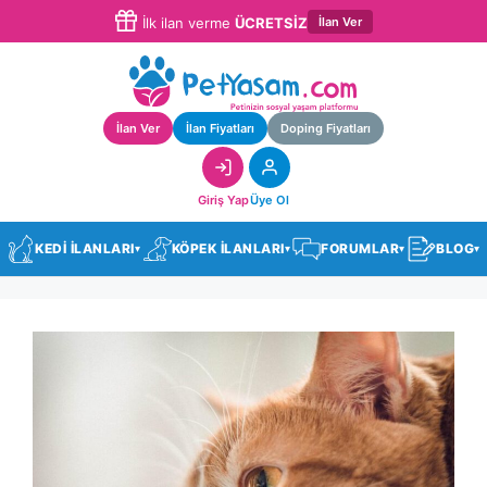
İlan Ver
İlk ilan verme
ÜCRETSİZ
İlan Ver
İlan Fiyatları
Doping Fiyatları
Giriş Yap
Üye Ol
KEDİ İLANLARI
KÖPEK İLANLARI
FORUMLAR
BLOG
▾
▾
▾
▾