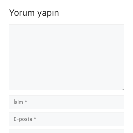
Yorum yapın
Yorum
İsim
E-
posta
İnternet