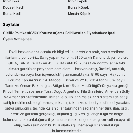
İzmir Kedi
İzmir Köpek
Kocaeli Kedi
Bursa Köpek
Bursa Kedi
Mersin Köpek
Sayfalar
Gizlilik Politikası
KVKK Koruması
Çerez Politikası
İlan Fiyatları
İade İptal
Üyelik Sözleşmesi
Evcil hayvanlar hakkında ırk bilgileri ile ücretsiz olarak, sahiplendirme
ilanlarına yer veririz. Satış yapan yerlerin, 5199 sayılı Kanuna dayalı olarak
GIDA, TARIM ve HAYVANCILIK BAKANLIĞI Ruhsat ve Kontrollerine tabi
olması gerekiyor. petyasam.com olarak "hayvan satışı, üretimi, aracılık,
bulundurma veya komisyonculuk" yapmamaktayız. 5199 sayılı Hayvanları
Koruma Kanunu'nun, 14. Madde L Bendi ve 22.10.2014 tarihli 367 sayılı
Tarım ve Orman Bakanlığı 4. Bölge İzmir Şube Müdürlüğü'nün yazısı gereği
Pitbull Terrier, Japanese Tosa, Dogo Argentino, Fila Brasileiro, American Bully
ve American Staffordshire Terrier ile bu ırkların melezlerinin sitemizde satışı,
sahiplendirilmesi, sergilenmesi, reklamı, takası veya hediye edilmesi yasaktır.
petyasam.com sitesinde kullanıcılar tarafından sağlanan her türlü ilan, bilgi,
içerik ve görselin gerçekliği, orijinalliği, güvenliği, doğruluğu ve belge
bulundurma zorunluluğuna ilişkin sorumluluk bu içerikleri giren kullanıcıya ait
olup, petyasam.com bu hususlarla ilgili herhangi bir sorumluluğu
bulunmamaktadır.