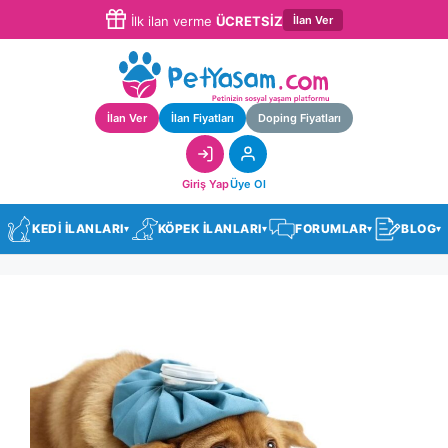
İlan Ver
İlk ilan verme
ÜCRETSİZ
İlan Ver
İlan Fiyatları
Doping Fiyatları
Giriş Yap
Üye Ol
KEDİ İLANLARI
KÖPEK İLANLARI
FORUMLAR
BLOG
▾
▾
▾
▾