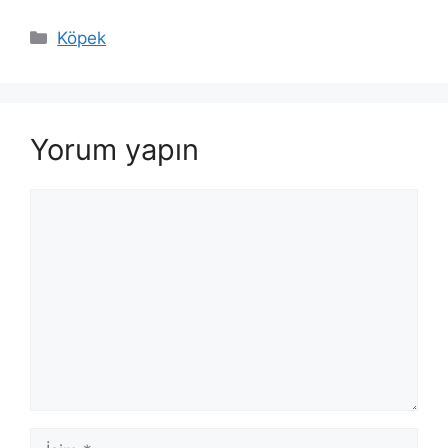
Kategoriler
Köpek
Yorum yapın
Yorum
İsim