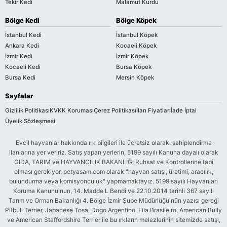
Tekir Kedi
Malamut Kurdu
Bölge Kedi
Bölge Köpek
İstanbul Kedi
İstanbul Köpek
Ankara Kedi
Kocaeli Köpek
İzmir Kedi
İzmir Köpek
Kocaeli Kedi
Bursa Köpek
Bursa Kedi
Mersin Köpek
Sayfalar
Gizlilik Politikası
KVKK Koruması
Çerez Politikası
İlan Fiyatları
İade İptal
Üyelik Sözleşmesi
Evcil hayvanlar hakkında ırk bilgileri ile ücretsiz olarak, sahiplendirme
ilanlarına yer veririz. Satış yapan yerlerin, 5199 sayılı Kanuna dayalı olarak
GIDA, TARIM ve HAYVANCILIK BAKANLIĞI Ruhsat ve Kontrollerine tabi
olması gerekiyor. petyasam.com olarak "hayvan satışı, üretimi, aracılık,
bulundurma veya komisyonculuk" yapmamaktayız. 5199 sayılı Hayvanları
Koruma Kanunu'nun, 14. Madde L Bendi ve 22.10.2014 tarihli 367 sayılı
Tarım ve Orman Bakanlığı 4. Bölge İzmir Şube Müdürlüğü'nün yazısı gereği
Pitbull Terrier, Japanese Tosa, Dogo Argentino, Fila Brasileiro, American Bully
ve American Staffordshire Terrier ile bu ırkların melezlerinin sitemizde satışı,