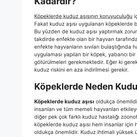
Kadardır?
Köpeklerde kuduz aşısının koruyuculuğu
i
Fakat kuduz aşısı uygulanan köpeklerde b
Bu yüzden de kuduz aşısı yaptırmak zorunlu
takdirde enfekte olan bir hayvan tarafında
enfekte hayvanların sıvıları bulaştığında h
uygulaması yapılan bir köpek, yabancı bir 
götürülmeleri gerekmektedir. Eğer ki gereki
kuduz riskini en aza indirilmesi gerekir.
Köpeklerde Neden Kuduz
Köpeklerde kuduz aşısı
oldukça önemlidir
insanları ve tüm memeli hayvanları etkile
diğer pek çok farklı kuduz hastalığı zoon
köpeklerde kuduz aşısı hem insanlar için 
oldukça önemlidir. Kuduz ihtimali yüksek ül