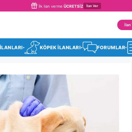
İlan Ver
İlk ilan verme
ÜCRETSİZ
İlan
 İLANLARI
KÖPEK İLANLARI
FORUMLAR
▾
▾
▾