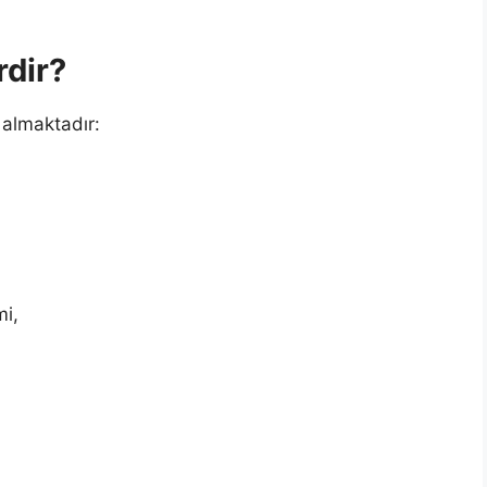
rdir?
 almaktadır:
mi,