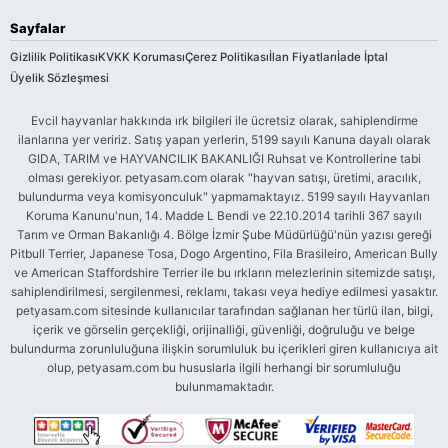
Sayfalar
Gizlilik Politikası
KVKK Koruması
Çerez Politikası
İlan Fiyatları
İade İptal
Üyelik Sözleşmesi
Evcil hayvanlar hakkında ırk bilgileri ile ücretsiz olarak, sahiplendirme
ilanlarına yer veririz. Satış yapan yerlerin, 5199 sayılı Kanuna dayalı olarak
GIDA, TARIM ve HAYVANCILIK BAKANLIĞI Ruhsat ve Kontrollerine tabi
olması gerekiyor. petyasam.com olarak "hayvan satışı, üretimi, aracılık,
bulundurma veya komisyonculuk" yapmamaktayız. 5199 sayılı Hayvanları
Koruma Kanunu'nun, 14. Madde L Bendi ve 22.10.2014 tarihli 367 sayılı
Tarım ve Orman Bakanlığı 4. Bölge İzmir Şube Müdürlüğü'nün yazısı gereği
Pitbull Terrier, Japanese Tosa, Dogo Argentino, Fila Brasileiro, American Bully
ve American Staffordshire Terrier ile bu ırkların melezlerinin sitemizde satışı,
sahiplendirilmesi, sergilenmesi, reklamı, takası veya hediye edilmesi yasaktır.
petyasam.com sitesinde kullanıcılar tarafından sağlanan her türlü ilan, bilgi,
içerik ve görselin gerçekliği, orijinalliği, güvenliği, doğruluğu ve belge
bulundurma zorunluluğuna ilişkin sorumluluk bu içerikleri giren kullanıcıya ait
olup, petyasam.com bu hususlarla ilgili herhangi bir sorumluluğu
bulunmamaktadır.