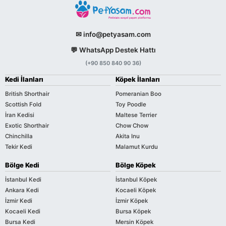
✉ info@petyasam.com
💬 WhatsApp Destek Hattı
(+90 850 840 90 36)
Kedi İlanları
Köpek İlanları
British Shorthair
Pomeranian Boo
Scottish Fold
Toy Poodle
İran Kedisi
Maltese Terrier
Exotic Shorthair
Chow Chow
Chinchilla
Akita Inu
Tekir Kedi
Malamut Kurdu
Bölge Kedi
Bölge Köpek
İstanbul Kedi
İstanbul Köpek
Ankara Kedi
Kocaeli Köpek
İzmir Kedi
İzmir Köpek
Kocaeli Kedi
Bursa Köpek
Bursa Kedi
Mersin Köpek