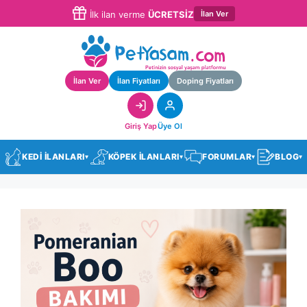
İlan Ver
İlk ilan verme
ÜCRETSİZ
İlan Ver
İlan Fiyatları
Doping Fiyatları
Giriş Yap
Üye Ol
KEDİ İLANLARI
KÖPEK İLANLARI
FORUMLAR
BLOG
▾
▾
▾
▾