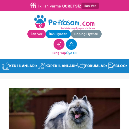
İlan Ver
İlk ilan verme
ÜCRETSİZ
İlan Ver
İlan Fiyatları
Doping Fiyatları
Giriş Yap
Üye Ol
KEDİ İLANLARI
KÖPEK İLANLARI
FORUMLAR
BLOG
▾
▾
▾
▾