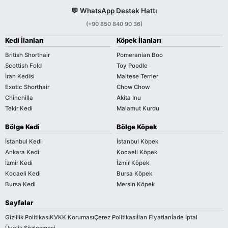
💬 WhatsApp Destek Hattı
(+90 850 840 90 36)
Kedi İlanları
Köpek İlanları
British Shorthair
Pomeranian Boo
Scottish Fold
Toy Poodle
İran Kedisi
Maltese Terrier
Exotic Shorthair
Chow Chow
Chinchilla
Akita Inu
Tekir Kedi
Malamut Kurdu
Bölge Kedi
Bölge Köpek
İstanbul Kedi
İstanbul Köpek
Ankara Kedi
Kocaeli Köpek
İzmir Kedi
İzmir Köpek
Kocaeli Kedi
Bursa Köpek
Bursa Kedi
Mersin Köpek
Sayfalar
Gizlilik Politikası
KVKK Koruması
Çerez Politikası
İlan Fiyatları
İade İptal