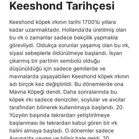
Keeshond
Tarihçesi
Keeshond köpek ırkının tarihi 1700’lü yıllara
kadar uzanmaktadır. Hollanda’da üretilmiş olan
bu ırk o zamanlar sadece bekçilik yapmakla
görevliydi. Oldukça sorunlar yaşamış olan bu ırk,
siyasi sebeplerle öldürülmeye başlandı. İsyan
çıkarmış bir partinin sembolü olduğu
düşünüldüğü için sadece gemilerde ve
mavnalarda yaşayabilen Keeshond köpek ırkının
adı birçok kez değiştirildi. Bu dönemlerde ona
Mavna Köpeği dendi. Daha sonralarında bu
köpek ırkı sadece denizciler, soylular ve avcılar
tarafından bilinerek kullanılmaya başlandı. 20.
Yüzyılın başında tekrardan yetiştirilmeye
başlanması ile tekrardan kabul gören bir ırk
halini almaya başladı. O dönemler sadece
Avrupa’da yaygın ve bilinir hale geldi. 20.