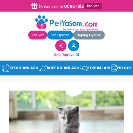
İlan Ver
İlk ilan verme
ÜCRETSİZ
İlan Ver
İlan Fiyatları
Doping Fiyatları
Giriş Yap
Üye Ol
KEDİ İLANLARI
KÖPEK İLANLARI
FORUMLAR
BLOG
▾
▾
▾
▾