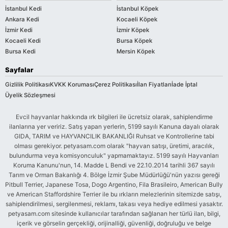
İstanbul Kedi
İstanbul Köpek
Ankara Kedi
Kocaeli Köpek
İzmir Kedi
İzmir Köpek
Kocaeli Kedi
Bursa Köpek
Bursa Kedi
Mersin Köpek
Sayfalar
Gizlilik Politikası
KVKK Koruması
Çerez Politikası
İlan Fiyatları
İade İptal
Üyelik Sözleşmesi
Evcil hayvanlar hakkında ırk bilgileri ile ücretsiz olarak, sahiplendirme
ilanlarına yer veririz. Satış yapan yerlerin, 5199 sayılı Kanuna dayalı olarak
GIDA, TARIM ve HAYVANCILIK BAKANLIĞI Ruhsat ve Kontrollerine tabi
olması gerekiyor. petyasam.com olarak "hayvan satışı, üretimi, aracılık,
bulundurma veya komisyonculuk" yapmamaktayız. 5199 sayılı Hayvanları
Koruma Kanunu'nun, 14. Madde L Bendi ve 22.10.2014 tarihli 367 sayılı
Tarım ve Orman Bakanlığı 4. Bölge İzmir Şube Müdürlüğü'nün yazısı gereği
Pitbull Terrier, Japanese Tosa, Dogo Argentino, Fila Brasileiro, American Bully
ve American Staffordshire Terrier ile bu ırkların melezlerinin sitemizde satışı,
sahiplendirilmesi, sergilenmesi, reklamı, takası veya hediye edilmesi yasaktır.
petyasam.com sitesinde kullanıcılar tarafından sağlanan her türlü ilan, bilgi,
içerik ve görselin gerçekliği, orijinalliği, güvenliği, doğruluğu ve belge