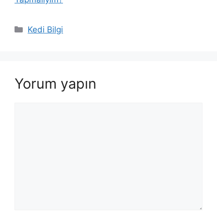
Kategoriler
Kedi Bilgi
Yorum yapın
Yorum