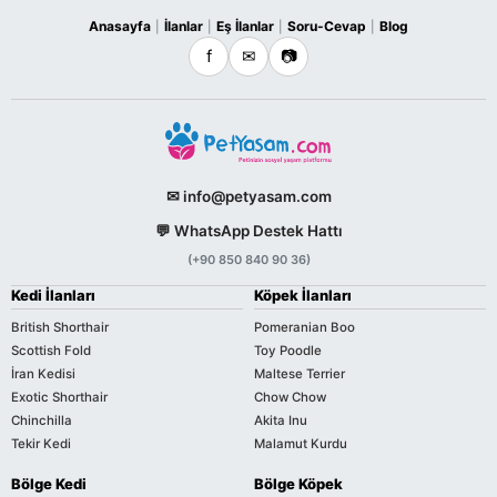
Anasayfa
İlanlar
Eş İlanlar
Soru-Cevap
Blog
|
|
|
|
f
✉
📷
✉ info@petyasam.com
💬 WhatsApp Destek Hattı
(+90 850 840 90 36)
Kedi İlanları
Köpek İlanları
British Shorthair
Pomeranian Boo
Scottish Fold
Toy Poodle
İran Kedisi
Maltese Terrier
Exotic Shorthair
Chow Chow
Chinchilla
Akita Inu
Tekir Kedi
Malamut Kurdu
Bölge Kedi
Bölge Köpek