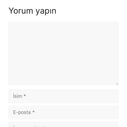
Yorum yapın
Yorum
İsim
E-
posta
İnternet