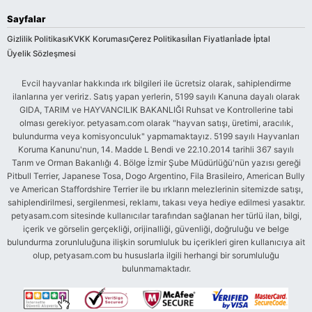
Sayfalar
Gizlilik Politikası
KVKK Koruması
Çerez Politikası
İlan Fiyatları
İade İptal
Üyelik Sözleşmesi
Evcil hayvanlar hakkında ırk bilgileri ile ücretsiz olarak, sahiplendirme
ilanlarına yer veririz. Satış yapan yerlerin, 5199 sayılı Kanuna dayalı olarak
GIDA, TARIM ve HAYVANCILIK BAKANLIĞI Ruhsat ve Kontrollerine tabi
olması gerekiyor. petyasam.com olarak "hayvan satışı, üretimi, aracılık,
bulundurma veya komisyonculuk" yapmamaktayız. 5199 sayılı Hayvanları
Koruma Kanunu'nun, 14. Madde L Bendi ve 22.10.2014 tarihli 367 sayılı
Tarım ve Orman Bakanlığı 4. Bölge İzmir Şube Müdürlüğü'nün yazısı gereği
Pitbull Terrier, Japanese Tosa, Dogo Argentino, Fila Brasileiro, American Bully
ve American Staffordshire Terrier ile bu ırkların melezlerinin sitemizde satışı,
sahiplendirilmesi, sergilenmesi, reklamı, takası veya hediye edilmesi yasaktır.
petyasam.com sitesinde kullanıcılar tarafından sağlanan her türlü ilan, bilgi,
içerik ve görselin gerçekliği, orijinalliği, güvenliği, doğruluğu ve belge
bulundurma zorunluluğuna ilişkin sorumluluk bu içerikleri giren kullanıcıya ait
olup, petyasam.com bu hususlarla ilgili herhangi bir sorumluluğu
bulunmamaktadır.