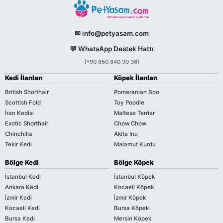
✉ info@petyasam.com
💬 WhatsApp Destek Hattı
(+90 850 840 90 36)
Kedi İlanları
Köpek İlanları
British Shorthair
Pomeranian Boo
Scottish Fold
Toy Poodle
İran Kedisi
Maltese Terrier
Exotic Shorthair
Chow Chow
Chinchilla
Akita Inu
Tekir Kedi
Malamut Kurdu
Bölge Kedi
Bölge Köpek
İstanbul Kedi
İstanbul Köpek
Ankara Kedi
Kocaeli Köpek
İzmir Kedi
İzmir Köpek
Kocaeli Kedi
Bursa Köpek
Bursa Kedi
Mersin Köpek