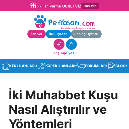
İlan Ver
İlk ilan verme
ÜCRETSİZ
İlan Ver
İlan Fiyatları
Doping Fiyatları
Giriş Yap
Üye Ol
KEDİ İLANLARI
KÖPEK İLANLARI
FORUMLAR
BLOG
▾
▾
▾
▾
İki Muhabbet Kuşu
Nasıl Alıştırılır ve
Yöntemleri