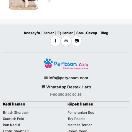
Anasayfa
İlanlar
Eş İlanlar
Soru-Cevap
Blog
|
|
|
|
f
✉
📷
✉ info@petyasam.com
💬 WhatsApp Destek Hattı
(+90 850 840 90 36)
Kedi İlanları
Köpek İlanları
British Shorthair
Pomeranian Boo
Scottish Fold
Toy Poodle
İran Kedisi
Maltese Terrier
Exotic Shorthair
Chow Chow