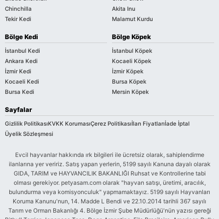
Chinchilla
Akita Inu
Tekir Kedi
Malamut Kurdu
Bölge Kedi
Bölge Köpek
İstanbul Kedi
İstanbul Köpek
Ankara Kedi
Kocaeli Köpek
İzmir Kedi
İzmir Köpek
Kocaeli Kedi
Bursa Köpek
Bursa Kedi
Mersin Köpek
Sayfalar
Gizlilik Politikası
KVKK Koruması
Çerez Politikası
İlan Fiyatları
İade İptal
Üyelik Sözleşmesi
Evcil hayvanlar hakkında ırk bilgileri ile ücretsiz olarak, sahiplendirme
ilanlarına yer veririz. Satış yapan yerlerin, 5199 sayılı Kanuna dayalı olarak
GIDA, TARIM ve HAYVANCILIK BAKANLIĞI Ruhsat ve Kontrollerine tabi
olması gerekiyor. petyasam.com olarak "hayvan satışı, üretimi, aracılık,
bulundurma veya komisyonculuk" yapmamaktayız. 5199 sayılı Hayvanları
Koruma Kanunu'nun, 14. Madde L Bendi ve 22.10.2014 tarihli 367 sayılı
Tarım ve Orman Bakanlığı 4. Bölge İzmir Şube Müdürlüğü'nün yazısı gereği