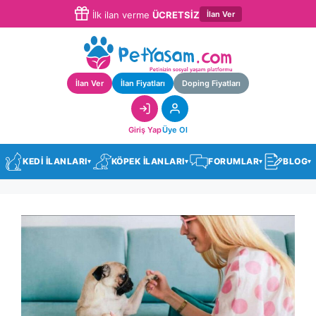
İlan Ver
İlk ilan verme
ÜCRETSİZ
İlan Ver
İlan Fiyatları
Doping Fiyatları
Giriş Yap
Üye Ol
KEDİ İLANLARI
KÖPEK İLANLARI
FORUMLAR
BLOG
▾
▾
▾
▾