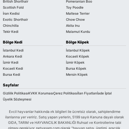
British Shorthair
Pomeranian Boo
Scottish Fold
Toy Poodle
İran Kedisi
Maltese Terrier
Exotic Shorthair
Chow Chow
Chinchilla
Akita Inu
Tekir Kedi
Malamut Kurdu
Bölge Kedi
Bölge Köpek
İstanbul Kedi
İstanbul Köpek
Ankara Kedi
Kocaeli Köpek
İzmir Kedi
İzmir Köpek
Kocaeli Kedi
Bursa Köpek
Bursa Kedi
Mersin Köpek
Sayfalar
Gizlilik Politikası
KVKK Koruması
Çerez Politikası
İlan Fiyatları
İade İptal
Üyelik Sözleşmesi
Evcil hayvanlar hakkında ırk bilgileri ile ücretsiz olarak, sahiplendirme
ilanlarına yer veririz. Satış yapan yerlerin, 5199 sayılı Kanuna dayalı olarak
GIDA, TARIM ve HAYVANCILIK BAKANLIĞI Ruhsat ve Kontrollerine tabi
olması gerekiyor. petyasam.com olarak "hayvan satışı, üretimi, aracılık,