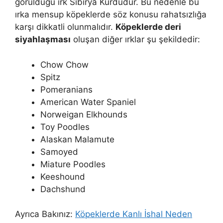
görüldüğü ırk Sibirya Kurdudur. Bu nedenle bu
ırka mensup köpeklerde söz konusu rahatsızlığa
karşı dikkatli olunmalıdır.
Köpeklerde deri
siyahlaşması
oluşan diğer ırklar şu şekildedir:
Chow Chow
Spitz
Pomeranians
American Water Spaniel
Norweigan Elkhounds
Toy Poodles
Alaskan Malamute
Samoyed
Miature Poodles
Keeshound
Dachshund
Ayrıca Bakınız:
Köpeklerde Kanlı İshal Neden