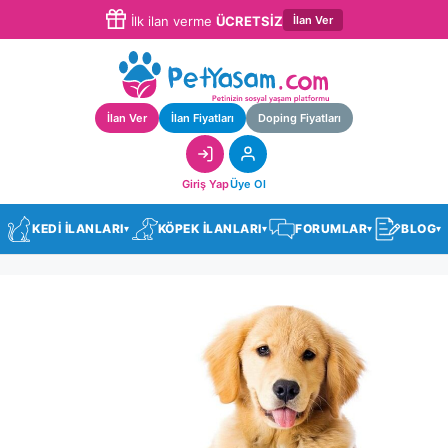
İlan Ver
İlk ilan verme
ÜCRETSİZ
İlan Ver
İlan Fiyatları
Doping Fiyatları
Giriş Yap
Üye Ol
KEDİ İLANLARI
KÖPEK İLANLARI
FORUMLAR
BLOG
▾
▾
▾
▾