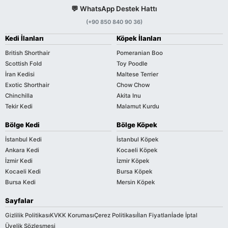
💬 WhatsApp Destek Hattı
(+90 850 840 90 36)
Kedi İlanları
Köpek İlanları
British Shorthair
Pomeranian Boo
Scottish Fold
Toy Poodle
İran Kedisi
Maltese Terrier
Exotic Shorthair
Chow Chow
Chinchilla
Akita Inu
Tekir Kedi
Malamut Kurdu
Bölge Kedi
Bölge Köpek
İstanbul Kedi
İstanbul Köpek
Ankara Kedi
Kocaeli Köpek
İzmir Kedi
İzmir Köpek
Kocaeli Kedi
Bursa Köpek
Bursa Kedi
Mersin Köpek
Sayfalar
Gizlilik Politikası
KVKK Koruması
Çerez Politikası
İlan Fiyatları
İade İptal
Üyelik Sözleşmesi