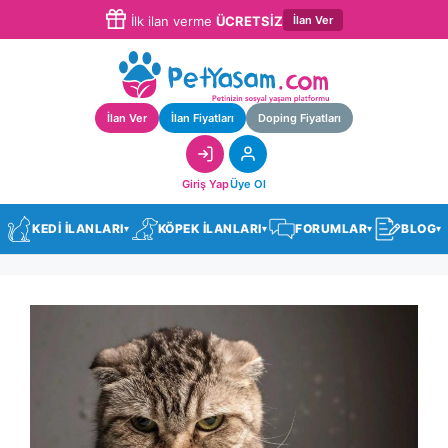
İlan Ver
İlk ilan verme
ÜCRETSİZ
İlan Ver
İlan Fiyatları
Doping Fiyatları
Giriş Yap
Üye Ol
KEDİ İLANLARI
KÖPEK İLANLARI
FORUMLAR
BLOG
▾
▾
▾
▾