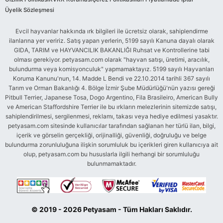
Üyelik Sözleşmesi
Evcil hayvanlar hakkında ırk bilgileri ile ücretsiz olarak, sahiplendirme
ilanlarına yer veririz. Satış yapan yerlerin, 5199 sayılı Kanuna dayalı olarak
GIDA, TARIM ve HAYVANCILIK BAKANLIĞI Ruhsat ve Kontrollerine tabi
olması gerekiyor. petyasam.com olarak "hayvan satışı, üretimi, aracılık,
bulundurma veya komisyonculuk" yapmamaktayız. 5199 sayılı Hayvanları
Koruma Kanunu'nun, 14. Madde L Bendi ve 22.10.2014 tarihli 367 sayılı
Tarım ve Orman Bakanlığı 4. Bölge İzmir Şube Müdürlüğü'nün yazısı gereği
Pitbull Terrier, Japanese Tosa, Dogo Argentino, Fila Brasileiro, American Bully
ve American Staffordshire Terrier ile bu ırkların melezlerinin sitemizde satışı,
sahiplendirilmesi, sergilenmesi, reklamı, takası veya hediye edilmesi yasaktır.
petyasam.com sitesinde kullanıcılar tarafından sağlanan her türlü ilan, bilgi,
içerik ve görselin gerçekliği, orijinalliği, güvenliği, doğruluğu ve belge
bulundurma zorunluluğuna ilişkin sorumluluk bu içerikleri giren kullanıcıya ait
olup, petyasam.com bu hususlarla ilgili herhangi bir sorumluluğu
bulunmamaktadır.
© 2019 - 2026 Petyasam - Tüm Hakları Saklıdır.