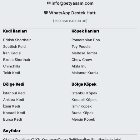
✉ info@petyasam.com
💬 WhatsApp Destek Hattı
(+90 850 840 90 36)
Kedi İlanları
Köpek İlanları
British Shorthair
Pomeranian Boo
Scottish Fold
Toy Poodle
İran Kedisi
Maltese Terrier
Exotic Shorthair
Chow Chow
Chinchilla
Akita Inu
Tekir Kedi
Malamut Kurdu
Bölge Kedi
Bölge Köpek
İstanbul Kedi
İstanbul Köpek
Ankara Kedi
Kocaeli Köpek
İzmir Kedi
İzmir Köpek
Kocaeli Kedi
Bursa Köpek
Bursa Kedi
Mersin Köpek
Sayfalar
Gizlilik Politikası
KVKK Koruması
Çerez Politikası
İlan Fiyatları
İade İptal