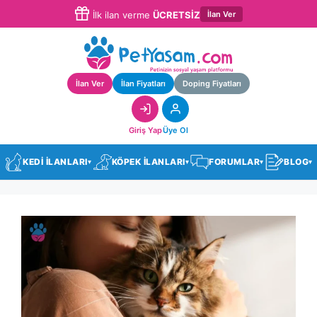
İlan Ver
İlk ilan verme
ÜCRETSİZ
İlan Ver
İlan Fiyatları
Doping Fiyatları
Giriş Yap
Üye Ol
KEDİ İLANLARI
KÖPEK İLANLARI
FORUMLAR
BLOG
▾
▾
▾
▾