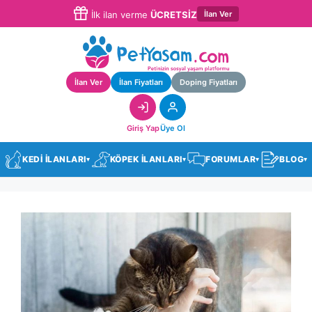
İlan Ver
İlk ilan verme
ÜCRETSİZ
İlan Ver
İlan Fiyatları
Doping Fiyatları
Giriş Yap
Üye Ol
KEDİ İLANLARI
KÖPEK İLANLARI
FORUMLAR
BLOG
▾
▾
▾
▾