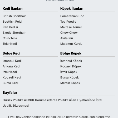
Kedi İlanları
Köpek İlanları
British Shorthair
Pomeranian Boo
Scottish Fold
Toy Poodle
İran Kedisi
Maltese Terrier
Exotic Shorthair
Chow Chow
Chinchilla
Akita Inu
Tekir Kedi
Malamut Kurdu
Bölge Kedi
Bölge Köpek
İstanbul Kedi
İstanbul Köpek
Ankara Kedi
Kocaeli Köpek
İzmir Kedi
İzmir Köpek
Kocaeli Kedi
Bursa Köpek
Bursa Kedi
Mersin Köpek
Sayfalar
Gizlilik Politikası
KVKK Koruması
Çerez Politikası
İlan Fiyatları
İade İptal
Üyelik Sözleşmesi
Evcil hayvanlar hakkında ırk bilgileri ile ücretsiz olarak, sahiplendirme