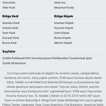
Chinchilla
Akita Inu
Tekir Kedi
Malamut Kurdu
Bölge Kedi
Bölge Köpek
İstanbul Kedi
İstanbul Köpek
Ankara Kedi
Kocaeli Köpek
İzmir Kedi
İzmir Köpek
Kocaeli Kedi
Bursa Köpek
Bursa Kedi
Mersin Köpek
Sayfalar
Gizlilik Politikası
KVKK Koruması
Çerez Politikası
İlan Fiyatları
İade İptal
Üyelik Sözleşmesi
Evcil hayvanlar hakkında ırk bilgileri ile ücretsiz olarak, sahiplendirme
ilanlarına yer veririz. Satış yapan yerlerin, 5199 sayılı Kanuna dayalı olarak
GIDA, TARIM ve HAYVANCILIK BAKANLIĞI Ruhsat ve Kontrollerine tabi
olması gerekiyor. petyasam.com olarak "hayvan satışı, üretimi, aracılık,
bulundurma veya komisyonculuk" yapmamaktayız. 5199 sayılı Hayvanları
Koruma Kanunu'nun, 14. Madde L Bendi ve 22.10.2014 tarihli 367 sayılı
Tarım ve Orman Bakanlığı 4. Bölge İzmir Şube Müdürlüğü'nün yazısı gereği
Pitbull Terrier, Japanese Tosa, Dogo Argentino, Fila Brasileiro, American Bully