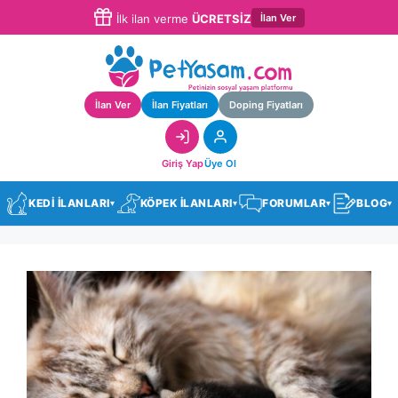
İlan Ver
İlk ilan verme
ÜCRETSİZ
İlan Ver
İlan Fiyatları
Doping Fiyatları
Giriş Yap
Üye Ol
KEDİ İLANLARI
KÖPEK İLANLARI
FORUMLAR
BLOG
▾
▾
▾
▾