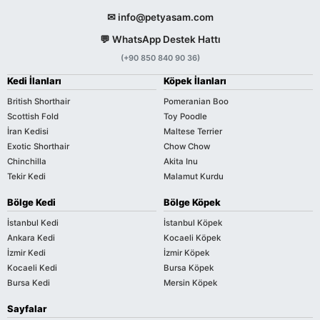
✉ info@petyasam.com
💬 WhatsApp Destek Hattı
(+90 850 840 90 36)
Kedi İlanları
Köpek İlanları
British Shorthair
Pomeranian Boo
Scottish Fold
Toy Poodle
İran Kedisi
Maltese Terrier
Exotic Shorthair
Chow Chow
Chinchilla
Akita Inu
Tekir Kedi
Malamut Kurdu
Bölge Kedi
Bölge Köpek
İstanbul Kedi
İstanbul Köpek
Ankara Kedi
Kocaeli Köpek
İzmir Kedi
İzmir Köpek
Kocaeli Kedi
Bursa Köpek
Bursa Kedi
Mersin Köpek
Sayfalar