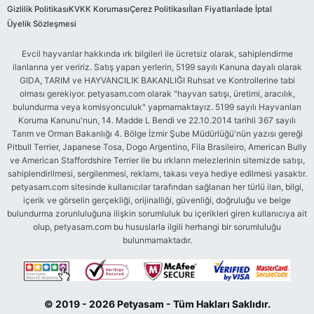
Gizlilik Politikası
KVKK Koruması
Çerez Politikası
İlan Fiyatları
İade İptal
Üyelik Sözleşmesi
Evcil hayvanlar hakkında ırk bilgileri ile ücretsiz olarak, sahiplendirme
ilanlarına yer veririz. Satış yapan yerlerin, 5199 sayılı Kanuna dayalı olarak
GIDA, TARIM ve HAYVANCILIK BAKANLIĞI Ruhsat ve Kontrollerine tabi
olması gerekiyor. petyasam.com olarak "hayvan satışı, üretimi, aracılık,
bulundurma veya komisyonculuk" yapmamaktayız. 5199 sayılı Hayvanları
Koruma Kanunu'nun, 14. Madde L Bendi ve 22.10.2014 tarihli 367 sayılı
Tarım ve Orman Bakanlığı 4. Bölge İzmir Şube Müdürlüğü'nün yazısı gereği
Pitbull Terrier, Japanese Tosa, Dogo Argentino, Fila Brasileiro, American Bully
ve American Staffordshire Terrier ile bu ırkların melezlerinin sitemizde satışı,
sahiplendirilmesi, sergilenmesi, reklamı, takası veya hediye edilmesi yasaktır.
petyasam.com sitesinde kullanıcılar tarafından sağlanan her türlü ilan, bilgi,
içerik ve görselin gerçekliği, orijinalliği, güvenliği, doğruluğu ve belge
bulundurma zorunluluğuna ilişkin sorumluluk bu içerikleri giren kullanıcıya ait
olup, petyasam.com bu hususlarla ilgili herhangi bir sorumluluğu
bulunmamaktadır.
© 2019 - 2026 Petyasam - Tüm Hakları Saklıdır.