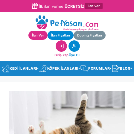
İlan Ver
İlk ilan verme
ÜCRETSİZ
İlan Ver
İlan Fiyatları
Doping Fiyatları
Giriş Yap
Üye Ol
KEDİ İLANLARI
KÖPEK İLANLARI
FORUMLAR
BLOG
▾
▾
▾
▾