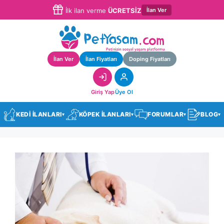
İlan Ver
İlk ilan verme
ÜCRETSİZ
İlan Ver
İlan Fiyatları
Doping Fiyatları
Giriş Yap
Üye Ol
KEDİ İLANLARI
KÖPEK İLANLARI
FORUMLAR
BLOG
▾
▾
▾
▾