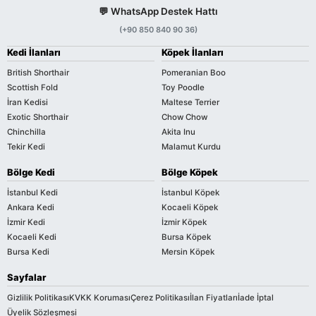
💬 WhatsApp Destek Hattı
(+90 850 840 90 36)
Kedi İlanları
Köpek İlanları
British Shorthair
Pomeranian Boo
Scottish Fold
Toy Poodle
İran Kedisi
Maltese Terrier
Exotic Shorthair
Chow Chow
Chinchilla
Akita Inu
Tekir Kedi
Malamut Kurdu
Bölge Kedi
Bölge Köpek
İstanbul Kedi
İstanbul Köpek
Ankara Kedi
Kocaeli Köpek
İzmir Kedi
İzmir Köpek
Kocaeli Kedi
Bursa Köpek
Bursa Kedi
Mersin Köpek
Sayfalar
Gizlilik Politikası
KVKK Koruması
Çerez Politikası
İlan Fiyatları
İade İptal
Üyelik Sözleşmesi