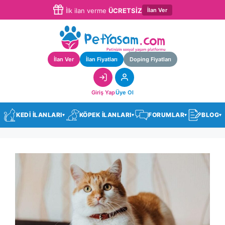
İlan Ver
İlk ilan verme
ÜCRETSİZ
İlan Ver
İlan Fiyatları
Doping Fiyatları
Giriş Yap
Üye Ol
KEDİ İLANLARI
KÖPEK İLANLARI
FORUMLAR
BLOG
▾
▾
▾
▾