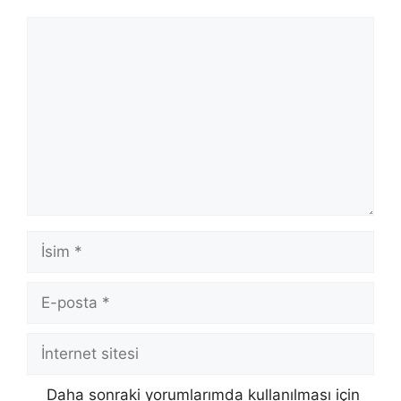
Yorum
İsim
E-
posta
İnternet
sitesi
Daha sonraki yorumlarımda kullanılması için