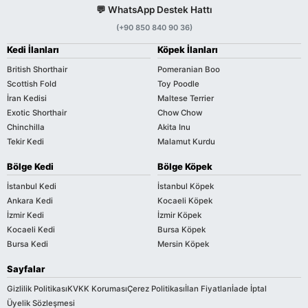
💬 WhatsApp Destek Hattı
(+90 850 840 90 36)
Kedi İlanları
Köpek İlanları
British Shorthair
Pomeranian Boo
Scottish Fold
Toy Poodle
İran Kedisi
Maltese Terrier
Exotic Shorthair
Chow Chow
Chinchilla
Akita Inu
Tekir Kedi
Malamut Kurdu
Bölge Kedi
Bölge Köpek
İstanbul Kedi
İstanbul Köpek
Ankara Kedi
Kocaeli Köpek
İzmir Kedi
İzmir Köpek
Kocaeli Kedi
Bursa Köpek
Bursa Kedi
Mersin Köpek
Sayfalar
Gizlilik Politikası
KVKK Koruması
Çerez Politikası
İlan Fiyatları
İade İptal
Üyelik Sözleşmesi