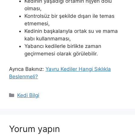
Kedinin yaşadığı ortamın hijyen dolu
olması,
Kontrolsüz bir şekilde dışarı ile temas
etmemesi,
Kedinin başkalarıyla ortak su ve mama
kabı kullanmaması,
Yabancı kedilerle birlikte zaman
geçirmemesi olarak görülebilir.
Ayrıca Bakınız:
Yavru Kediler Hangi Sıklıkla
Beslenmeli?
Kategoriler
Kedi Bilgi
Yorum yapın