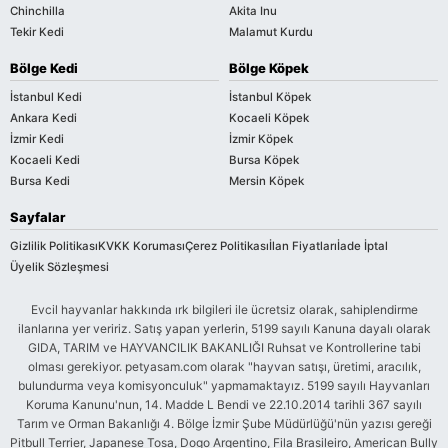
Chinchilla
Akita Inu
Tekir Kedi
Malamut Kurdu
Bölge Kedi
Bölge Köpek
İstanbul Kedi
İstanbul Köpek
Ankara Kedi
Kocaeli Köpek
İzmir Kedi
İzmir Köpek
Kocaeli Kedi
Bursa Köpek
Bursa Kedi
Mersin Köpek
Sayfalar
Gizlilik Politikası
KVKK Koruması
Çerez Politikası
İlan Fiyatları
İade İptal
Üyelik Sözleşmesi
Evcil hayvanlar hakkında ırk bilgileri ile ücretsiz olarak, sahiplendirme
ilanlarına yer veririz. Satış yapan yerlerin, 5199 sayılı Kanuna dayalı olarak
GIDA, TARIM ve HAYVANCILIK BAKANLIĞI Ruhsat ve Kontrollerine tabi
olması gerekiyor. petyasam.com olarak "hayvan satışı, üretimi, aracılık,
bulundurma veya komisyonculuk" yapmamaktayız. 5199 sayılı Hayvanları
Koruma Kanunu'nun, 14. Madde L Bendi ve 22.10.2014 tarihli 367 sayılı
Tarım ve Orman Bakanlığı 4. Bölge İzmir Şube Müdürlüğü'nün yazısı gereği
Pitbull Terrier, Japanese Tosa, Dogo Argentino, Fila Brasileiro, American Bully