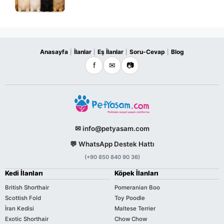
Anasayfa
İlanlar
Eş İlanlar
Soru-Cevap
Blog
|
|
|
|
f
✉
📷
✉ info@petyasam.com
💬 WhatsApp Destek Hattı
(+90 850 840 90 36)
Kedi İlanları
Köpek İlanları
British Shorthair
Pomeranian Boo
Scottish Fold
Toy Poodle
İran Kedisi
Maltese Terrier
Exotic Shorthair
Chow Chow