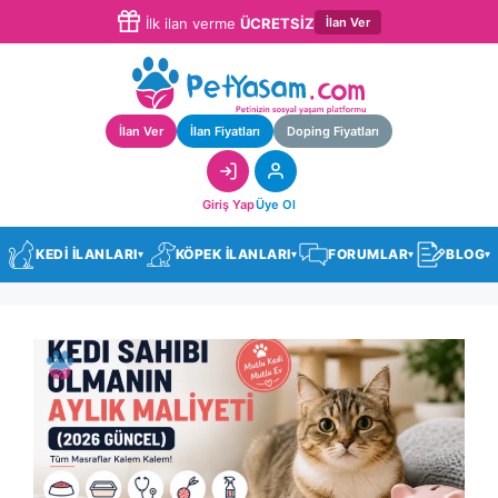
İlan Ver
İlk ilan verme
ÜCRETSİZ
İlan Ver
İlan Fiyatları
Doping Fiyatları
Giriş Yap
Üye Ol
KEDİ İLANLARI
KÖPEK İLANLARI
FORUMLAR
BLOG
▾
▾
▾
▾