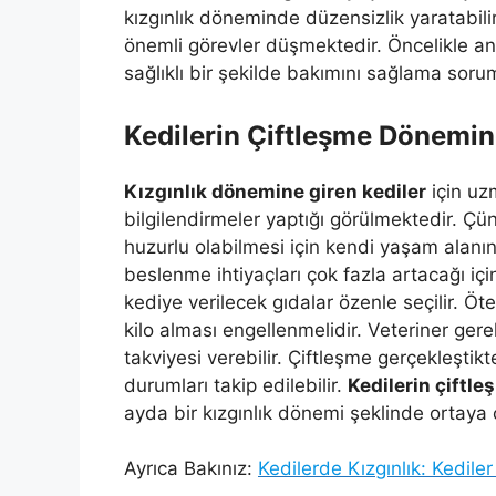
kızgınlık döneminde düzensizlik yaratabilir
önemli görevler düşmektedir. Öncelikle ann
sağlıklı bir şekilde bakımını sağlama sorum
Kedilerin Çiftleşme Dönemin
Kızgınlık dönemine giren kediler
için uz
bilgilendirmeler yaptığı görülmektedir. Çü
huzurlu olabilmesi için kendi yaşam alan
beslenme ihtiyaçları çok fazla artacağı 
kediye verilecek gıdalar özenle seçilir. 
kilo alması engellenmelidir. Veteriner ger
takviyesi verebilir. Çiftleşme gerçekleştik
durumları takip edilebilir.
Kedilerin çiftle
ayda bir kızgınlık dönemi şeklinde ortaya ç
Ayrıca Bakınız:
Kedilerde Kızgınlık: Kedile