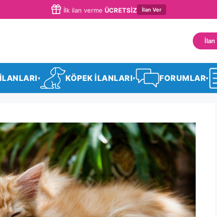
İlan Ver
İlk ilan verme
ÜCRETSİZ
İlan
 İLANLARI
KÖPEK İLANLARI
FORUMLAR
▾
▾
▾