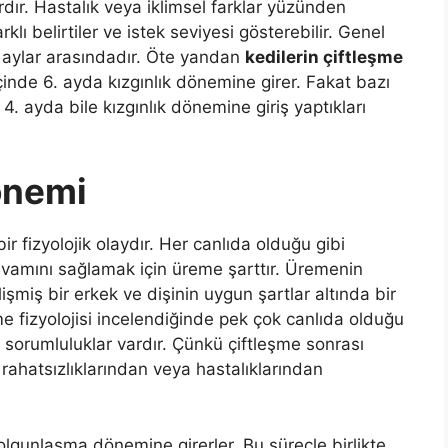
rdır. Hastalık veya iklimsel farklar yüzünden
lı belirtiler ve istek seviyesi gösterebilir. Genel
 aylar arasındadır. Öte yandan
kedilerin çiftleşme
çinde 6. ayda kızgınlık dönemine girer. Fakat bazı
n 4. ayda bile kızgınlık dönemine giriş yaptıkları
önemi
ir fizyolojik olaydır. Her canlıda olduğu gibi
devamını sağlamak için üreme şarttır. Üremenin
işmiş bir erkek ve dişinin uygun şartlar altında bir
e fizyolojisi incelendiğinde pek çok canlıda olduğu
 sorumluluklar vardır. Çünkü çiftleşme sonrası
rahatsızlıklarından veya hastalıklarından
 olgunlaşma dönemine girerler. Bu süreçle birlikte