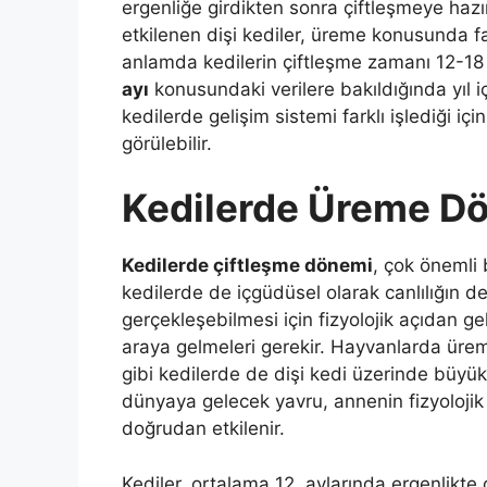
ergenliğe girdikten sonra çiftleşmeye hazı
etkilenen dişi kediler, üreme konusunda fark
anlamda kedilerin çiftleşme zamanı 12-18
ayı
konusundaki verilere bakıldığında yıl i
kedilerde gelişim sistemi farklı işlediği içi
görülebilir.
Kedilerde Üreme D
Kedilerde çiftleşme dönemi
, çok önemli b
kedilerde de içgüdüsel olarak canlılığın 
gerçekleşebilmesi için fizyolojik açıdan gel
araya gelmeleri gerekir. Hayvanlarda ürem
gibi kedilerde de dişi kedi üzerinde büyük
dünyaya gelecek yavru, annenin fizyolojik 
doğrudan etkilenir.
Kediler, ortalama 12. aylarında ergenlikte