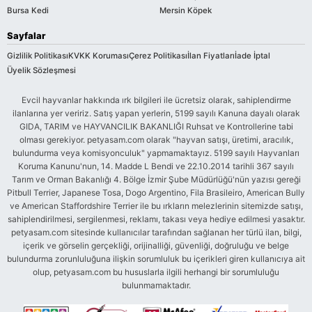
Bursa Kedi
Mersin Köpek
Sayfalar
Gizlilik Politikası
KVKK Koruması
Çerez Politikası
İlan Fiyatları
İade İptal
Üyelik Sözleşmesi
Evcil hayvanlar hakkında ırk bilgileri ile ücretsiz olarak, sahiplendirme
ilanlarına yer veririz. Satış yapan yerlerin, 5199 sayılı Kanuna dayalı olarak
GIDA, TARIM ve HAYVANCILIK BAKANLIĞI Ruhsat ve Kontrollerine tabi
olması gerekiyor. petyasam.com olarak "hayvan satışı, üretimi, aracılık,
bulundurma veya komisyonculuk" yapmamaktayız. 5199 sayılı Hayvanları
Koruma Kanunu'nun, 14. Madde L Bendi ve 22.10.2014 tarihli 367 sayılı
Tarım ve Orman Bakanlığı 4. Bölge İzmir Şube Müdürlüğü'nün yazısı gereği
Pitbull Terrier, Japanese Tosa, Dogo Argentino, Fila Brasileiro, American Bully
ve American Staffordshire Terrier ile bu ırkların melezlerinin sitemizde satışı,
sahiplendirilmesi, sergilenmesi, reklamı, takası veya hediye edilmesi yasaktır.
petyasam.com sitesinde kullanıcılar tarafından sağlanan her türlü ilan, bilgi,
içerik ve görselin gerçekliği, orijinalliği, güvenliği, doğruluğu ve belge
bulundurma zorunluluğuna ilişkin sorumluluk bu içerikleri giren kullanıcıya ait
olup, petyasam.com bu hususlarla ilgili herhangi bir sorumluluğu
bulunmamaktadır.