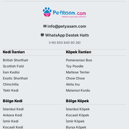
✉ info@petyasam.com
💬 WhatsApp Destek Hattı
(+90 850 840 90 36)
Kedi İlanları
Köpek İlanları
British Shorthair
Pomeranian Boo
Scottish Fold
Toy Poodle
İran Kedisi
Maltese Terrier
Exotic Shorthair
Chow Chow
Chinchilla
Akita Inu
Tekir Kedi
Malamut Kurdu
Bölge Kedi
Bölge Köpek
İstanbul Kedi
İstanbul Köpek
Ankara Kedi
Kocaeli Köpek
İzmir Kedi
İzmir Köpek
Kocaeli Kedi
Bursa Köpek