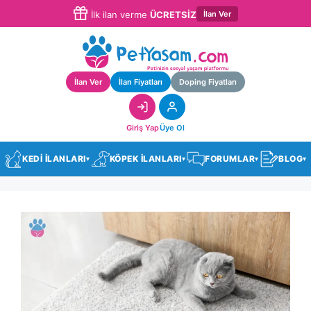
İlan Ver
İlk ilan verme
ÜCRETSİZ
İlan Ver
İlan Fiyatları
Doping Fiyatları
Giriş Yap
Üye Ol
KEDİ İLANLARI
KÖPEK İLANLARI
FORUMLAR
BLOG
▾
▾
▾
▾