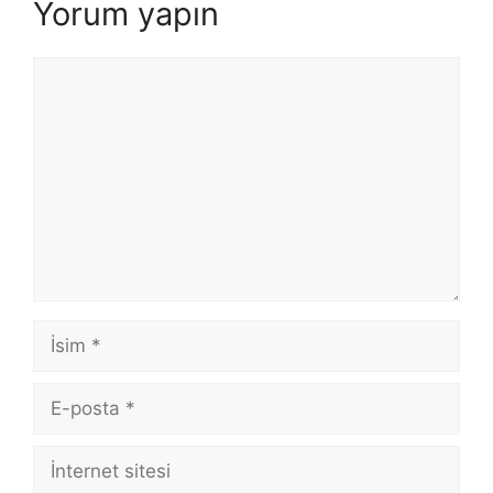
Yorum yapın
Yorum
İsim
E-
posta
İnternet
sitesi