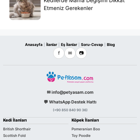
Kedilerde Mama Değişimi Dikkat
Etmeniz Gerekenler
Anasayfa
İlanlar
Eş İlanlar
Soru-Cevap
Blog
|
|
|
|
f
✉
📷
✉ info@petyasam.com
💬 WhatsApp Destek Hattı
(+90 850 840 90 36)
Kedi İlanları
Köpek İlanları
British Shorthair
Pomeranian Boo
Scottish Fold
Toy Poodle