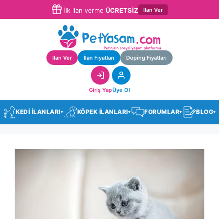
İlan Ver
İlk ilan verme
ÜCRETSİZ
İlan Ver
İlan Fiyatları
Doping Fiyatları
Giriş Yap
Üye Ol
KEDİ İLANLARI
KÖPEK İLANLARI
FORUMLAR
BLOG
▾
▾
▾
▾