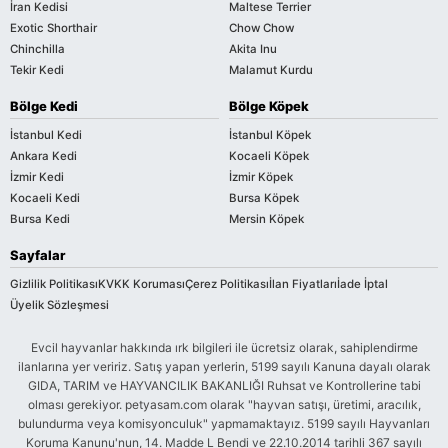
İran Kedisi
Maltese Terrier
Exotic Shorthair
Chow Chow
Chinchilla
Akita Inu
Tekir Kedi
Malamut Kurdu
Bölge Kedi
Bölge Köpek
İstanbul Kedi
İstanbul Köpek
Ankara Kedi
Kocaeli Köpek
İzmir Kedi
İzmir Köpek
Kocaeli Kedi
Bursa Köpek
Bursa Kedi
Mersin Köpek
Sayfalar
Gizlilik Politikası
KVKK Koruması
Çerez Politikası
İlan Fiyatları
İade İptal
Üyelik Sözleşmesi
Evcil hayvanlar hakkında ırk bilgileri ile ücretsiz olarak, sahiplendirme
ilanlarına yer veririz. Satış yapan yerlerin, 5199 sayılı Kanuna dayalı olarak
GIDA, TARIM ve HAYVANCILIK BAKANLIĞI Ruhsat ve Kontrollerine tabi
olması gerekiyor. petyasam.com olarak "hayvan satışı, üretimi, aracılık,
bulundurma veya komisyonculuk" yapmamaktayız. 5199 sayılı Hayvanları
Koruma Kanunu'nun, 14. Madde L Bendi ve 22.10.2014 tarihli 367 sayılı