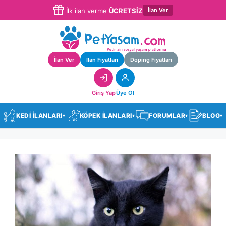
İlan Ver
İlk ilan verme
ÜCRETSİZ
İlan Ver
İlan Fiyatları
Doping Fiyatları
Giriş Yap
Üye Ol
KEDİ İLANLARI
KÖPEK İLANLARI
FORUMLAR
BLOG
▾
▾
▾
▾