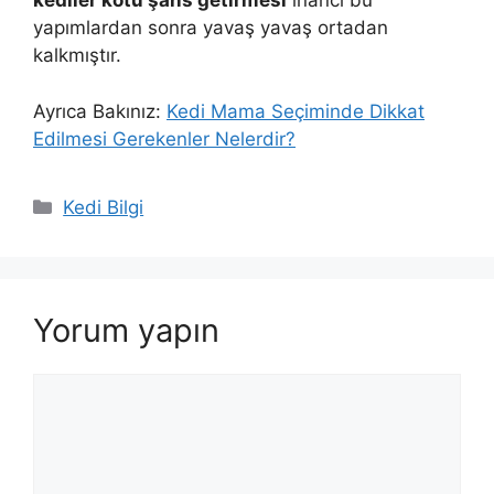
kediler kötü şans getirmesi
inancı bu
yapımlardan sonra yavaş yavaş ortadan
kalkmıştır.
Ayrıca Bakınız:
Kedi Mama Seçiminde Dikkat
Edilmesi Gerekenler Nelerdir?
Kategoriler
Kedi Bilgi
Yorum yapın
Yorum