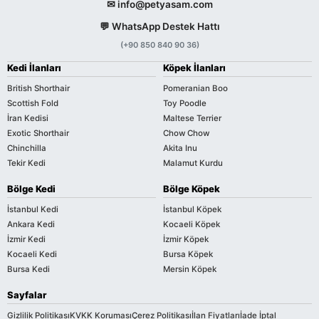
✉ info@petyasam.com
💬 WhatsApp Destek Hattı
(+90 850 840 90 36)
Kedi İlanları
Köpek İlanları
British Shorthair
Pomeranian Boo
Scottish Fold
Toy Poodle
İran Kedisi
Maltese Terrier
Exotic Shorthair
Chow Chow
Chinchilla
Akita Inu
Tekir Kedi
Malamut Kurdu
Bölge Kedi
Bölge Köpek
İstanbul Kedi
İstanbul Köpek
Ankara Kedi
Kocaeli Köpek
İzmir Kedi
İzmir Köpek
Kocaeli Kedi
Bursa Köpek
Bursa Kedi
Mersin Köpek
Sayfalar
Gizlilik Politikası
KVKK Koruması
Çerez Politikası
İlan Fiyatları
İade İptal