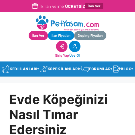
İlan Ver
İlk ilan verme
ÜCRETSİZ
İlan Ver
İlan Fiyatları
Doping Fiyatları
Giriş Yap
Üye Ol
KEDİ İLANLARI
KÖPEK İLANLARI
FORUMLAR
BLOG
▾
▾
▾
▾
Evde Köpeğinizi
Nasıl Tımar
Edersiniz