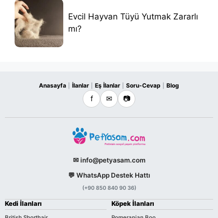
Evcil Hayvan Tüyü Yutmak Zararlı
mı?
Anasayfa
İlanlar
Eş İlanlar
Soru-Cevap
Blog
|
|
|
|
f
✉
📷
✉ info@petyasam.com
💬 WhatsApp Destek Hattı
(+90 850 840 90 36)
Kedi İlanları
Köpek İlanları
British Shorthair
Pomeranian Boo