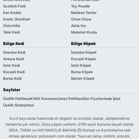
Scottish Fold
Toy Poodle
İran Kedisi
Maltese Terrier
Exotic Shorthair
Chow Chow
Chinchilla
Akita Inu
Tekir Kedi
Malamut Kurdu
Bölge Kedi
Bölge Köpek
İstanbul Kedi
İstanbul Köpek
Ankara Kedi
Kocaeli Köpek
İzmir Kedi
İzmir Köpek
Kocaeli Kedi
Bursa Köpek
Bursa Kedi
Mersin Köpek
Sayfalar
Gizlilik Politikası
KVKK Koruması
Çerez Politikası
İlan Fiyatları
İade İptal
Üyelik Sözleşmesi
Evcil hayvanlar hakkında ırk bilgileri ile ücretsiz olarak, sahiplendirme
ilanlarına yer veririz. Satış yapan yerlerin, 5199 sayılı Kanuna dayalı olarak
GIDA, TARIM ve HAYVANCILIK BAKANLIĞI Ruhsat ve Kontrollerine tabi
olması gerekiyor. petyasam.com olarak "hayvan satışı, üretimi, aracılık,