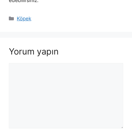
edebilirsiniz.
Kategoriler
Köpek
Yorum yapın
Yorum