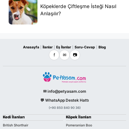
Köpeklerde Çiftleşme İsteği Nasıl
Anlaşılır?
Anasayfa
İlanlar
Eş İlanlar
Soru-Cevap
Blog
|
|
|
|
f
✉
📷
✉ info@petyasam.com
💬 WhatsApp Destek Hattı
(+90 850 840 90 36)
Kedi İlanları
Köpek İlanları
British Shorthair
Pomeranian Boo