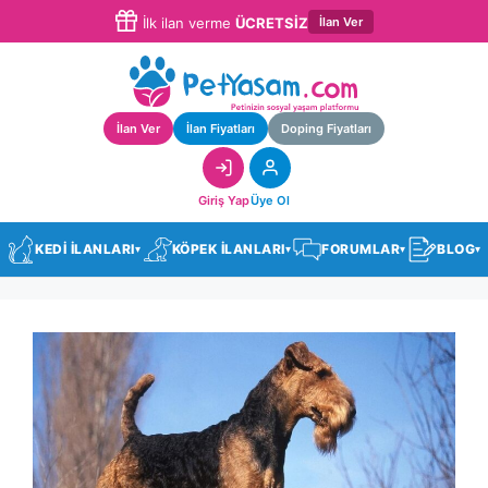
İlan Ver
İlk ilan verme
ÜCRETSİZ
İlan Ver
İlan Fiyatları
Doping Fiyatları
Giriş Yap
Üye Ol
KEDİ İLANLARI
KÖPEK İLANLARI
FORUMLAR
BLOG
▾
▾
▾
▾