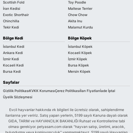
Scottish Fold
Toy Poodle
İran Kedisi
Maltese Terrier
Exotic Shorthair
Chow Chow
Chinchilla
Akita Inu
Tekir Kedi
Malamut Kurdu
Bölge Kedi
Bölge Köpek
İstanbul Kedi
İstanbul Köpek
Ankara Kedi
Kocaeli Köpek
İzmir Kedi
İzmir Köpek
Kocaeli Kedi
Bursa Köpek
Bursa Kedi
Mersin Köpek
Sayfalar
Gizlilik Politikası
KVKK Koruması
Çerez Politikası
İlan Fiyatları
İade İptal
Üyelik Sözleşmesi
Evcil hayvanlar hakkında ırk bilgileri ile ücretsiz olarak, sahiplendirme
ilanlarına yer veririz. Satış yapan yerlerin, 5199 sayılı Kanuna dayalı olarak
GIDA, TARIM ve HAYVANCILIK BAKANLIĞI Ruhsat ve Kontrollerine tabi
olması gerekiyor. petyasam.com olarak "hayvan satışı, üretimi, aracılık,
bulundurma veya komisyonculuk" yapmamaktayız. 5199 sayılı Hayvanları