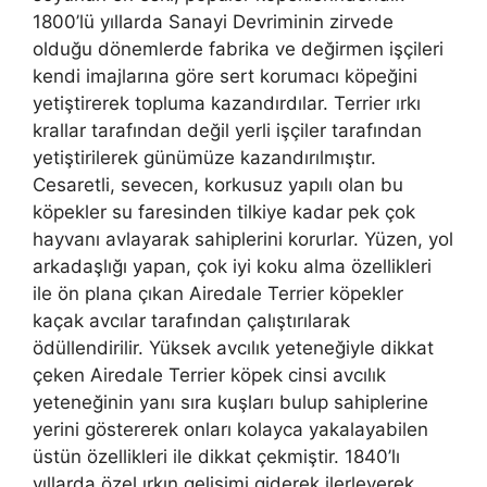
1800’lü yıllarda Sanayi Devriminin zirvede
olduğu dönemlerde fabrika ve değirmen işçileri
kendi imajlarına göre sert korumacı köpeğini
yetiştirerek topluma kazandırdılar. Terrier ırkı
krallar tarafından değil yerli işçiler tarafından
yetiştirilerek günümüze kazandırılmıştır.
Cesaretli, sevecen, korkusuz yapılı olan bu
köpekler su faresinden tilkiye kadar pek çok
hayvanı avlayarak sahiplerini korurlar. Yüzen, yol
arkadaşlığı yapan, çok iyi koku alma özellikleri
ile ön plana çıkan Airedale Terrier köpekler
kaçak avcılar tarafından çalıştırılarak
ödüllendirilir. Yüksek avcılık yeteneğiyle dikkat
çeken Airedale Terrier köpek cinsi avcılık
yeteneğinin yanı sıra kuşları bulup sahiplerine
yerini göstererek onları kolayca yakalayabilen
üstün özellikleri ile dikkat çekmiştir. 1840’lı
yıllarda özel ırkın gelişimi giderek ilerleyerek