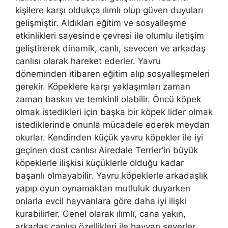
kişilere karşı oldukça ılımlı olup güven duyuları
gelişmiştir. Aldıkları eğitim ve sosyalleşme
etkinlikleri sayesinde çevresi ile olumlu iletişim
geliştirerek dinamik, canlı, sevecen ve arkadaş
canlısı olarak hareket ederler. Yavru
döneminden itibaren eğitim alıp sosyalleşmeleri
gerekir. Köpeklere karşı yaklaşımları zaman
zaman baskın ve temkinli olabilir. Öncü köpek
olmak istedikleri için başka bir köpek lider olmak
istediklerinde onunla mücadele ederek meydan
okurlar. Kendinden küçük yavru köpekler ile iyi
geçinen dost canlısı Airedale Terrier’in büyük
köpeklerle ilişkisi küçüklerle olduğu kadar
başarılı olmayabilir. Yavru köpeklerle arkadaşlık
yapıp oyun oynamaktan mutluluk duyarken
onlarla evcil hayvanlara göre daha iyi ilişki
kurabilirler. Genel olarak ılımlı, cana yakın,
arkadaş canlısı özellikleri ile hayvan severler