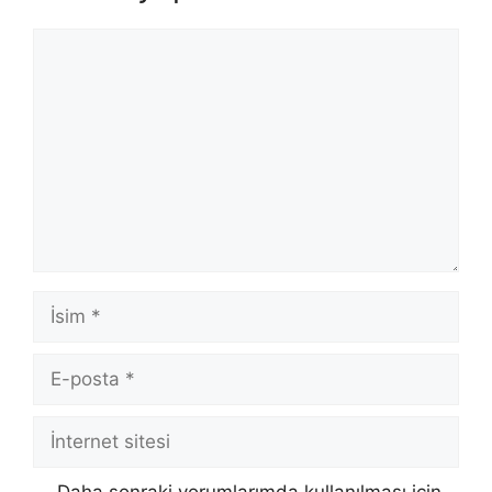
Yorum
İsim
E-
posta
İnternet
sitesi
Daha sonraki yorumlarımda kullanılması için