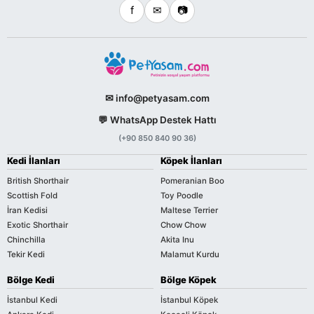
f
✉
📷
✉ info@petyasam.com
💬 WhatsApp Destek Hattı
(+90 850 840 90 36)
Kedi İlanları
Köpek İlanları
British Shorthair
Pomeranian Boo
Scottish Fold
Toy Poodle
İran Kedisi
Maltese Terrier
Exotic Shorthair
Chow Chow
Chinchilla
Akita Inu
Tekir Kedi
Malamut Kurdu
Bölge Kedi
Bölge Köpek
İstanbul Kedi
İstanbul Köpek