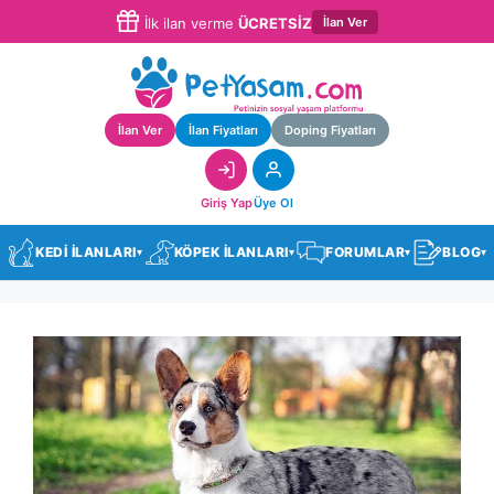
İlan Ver
İlk ilan verme
ÜCRETSİZ
İlan Ver
İlan Fiyatları
Doping Fiyatları
Giriş Yap
Üye Ol
KEDİ İLANLARI
KÖPEK İLANLARI
FORUMLAR
BLOG
▾
▾
▾
▾