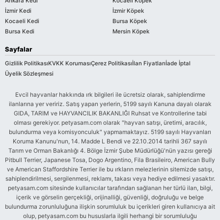
Ankara Kedi
Kocaeli Köpek
İzmir Kedi
İzmir Köpek
Kocaeli Kedi
Bursa Köpek
Bursa Kedi
Mersin Köpek
Sayfalar
Gizlilik Politikası
KVKK Koruması
Çerez Politikası
İlan Fiyatları
İade İptal
Üyelik Sözleşmesi
Evcil hayvanlar hakkında ırk bilgileri ile ücretsiz olarak, sahiplendirme
ilanlarına yer veririz. Satış yapan yerlerin, 5199 sayılı Kanuna dayalı olarak
GIDA, TARIM ve HAYVANCILIK BAKANLIĞI Ruhsat ve Kontrollerine tabi
olması gerekiyor. petyasam.com olarak "hayvan satışı, üretimi, aracılık,
bulundurma veya komisyonculuk" yapmamaktayız. 5199 sayılı Hayvanları
Koruma Kanunu'nun, 14. Madde L Bendi ve 22.10.2014 tarihli 367 sayılı
Tarım ve Orman Bakanlığı 4. Bölge İzmir Şube Müdürlüğü'nün yazısı gereği
Pitbull Terrier, Japanese Tosa, Dogo Argentino, Fila Brasileiro, American Bully
ve American Staffordshire Terrier ile bu ırkların melezlerinin sitemizde satışı,
sahiplendirilmesi, sergilenmesi, reklamı, takası veya hediye edilmesi yasaktır.
petyasam.com sitesinde kullanıcılar tarafından sağlanan her türlü ilan, bilgi,
içerik ve görselin gerçekliği, orijinalliği, güvenliği, doğruluğu ve belge
bulundurma zorunluluğuna ilişkin sorumluluk bu içerikleri giren kullanıcıya ait
olup, petyasam.com bu hususlarla ilgili herhangi bir sorumluluğu