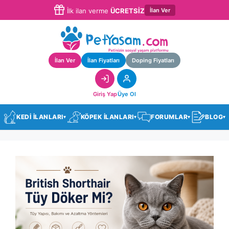
İlan Ver
İlk ilan verme
ÜCRETSİZ
İlan Ver
İlan Fiyatları
Doping Fiyatları
Giriş Yap
Üye Ol
KEDİ İLANLARI
KÖPEK İLANLARI
FORUMLAR
BLOG
▾
▾
▾
▾