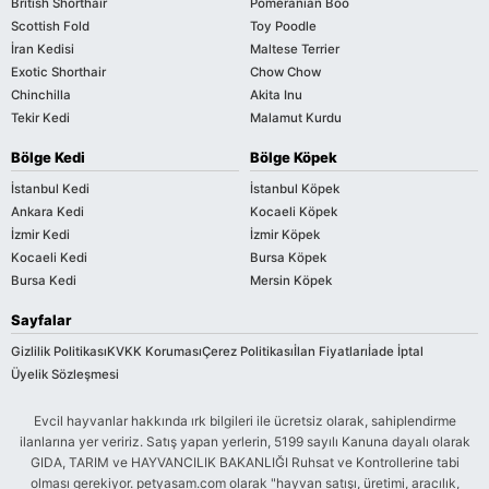
British Shorthair
Pomeranian Boo
Scottish Fold
Toy Poodle
İran Kedisi
Maltese Terrier
Exotic Shorthair
Chow Chow
Chinchilla
Akita Inu
Tekir Kedi
Malamut Kurdu
Bölge Kedi
Bölge Köpek
İstanbul Kedi
İstanbul Köpek
Ankara Kedi
Kocaeli Köpek
İzmir Kedi
İzmir Köpek
Kocaeli Kedi
Bursa Köpek
Bursa Kedi
Mersin Köpek
Sayfalar
Gizlilik Politikası
KVKK Koruması
Çerez Politikası
İlan Fiyatları
İade İptal
Üyelik Sözleşmesi
Evcil hayvanlar hakkında ırk bilgileri ile ücretsiz olarak, sahiplendirme
ilanlarına yer veririz. Satış yapan yerlerin, 5199 sayılı Kanuna dayalı olarak
GIDA, TARIM ve HAYVANCILIK BAKANLIĞI Ruhsat ve Kontrollerine tabi
olması gerekiyor. petyasam.com olarak "hayvan satışı, üretimi, aracılık,