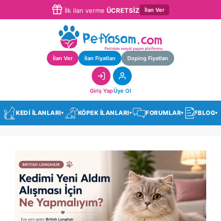
İlan Ver
İlk ilan verme
ÜCRETSİZ
İlan Ver
İlan Fiyatları
Doping Fiyatları
Giriş Yap
Üye Ol
KEDİ İLANLARI
KÖPEK İLANLARI
FORUMLAR
BLOG
▾
▾
▾
▾