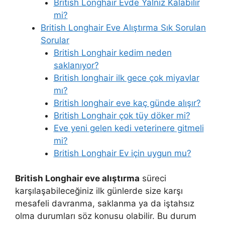
British Longhair Evde Yalnız Kalabilir
mi?
British Longhair Eve Alıştırma Sık Sorulan
Sorular
British Longhair kedim neden
saklanıyor?
British longhair ilk gece çok miyavlar
mı?
British longhair eve kaç günde alışır?
British Longhair çok tüy döker mi?
Eve yeni gelen kedi veterinere gitmeli
mi?
British Longhair Ev için uygun mu?
British Longhair eve alıştırma
süreci
karşılaşabileceğiniz ilk günlerde size karşı
mesafeli davranma, saklanma ya da iştahsız
olma durumları söz konusu olabilir. Bu durum