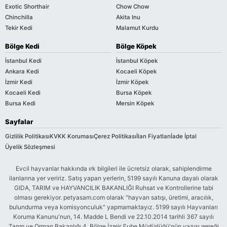
Exotic Shorthair
Chow Chow
Chinchilla
Akita Inu
Tekir Kedi
Malamut Kurdu
Bölge Kedi
Bölge Köpek
İstanbul Kedi
İstanbul Köpek
Ankara Kedi
Kocaeli Köpek
İzmir Kedi
İzmir Köpek
Kocaeli Kedi
Bursa Köpek
Bursa Kedi
Mersin Köpek
Sayfalar
Gizlilik Politikası
KVKK Koruması
Çerez Politikası
İlan Fiyatları
İade İptal
Üyelik Sözleşmesi
Evcil hayvanlar hakkında ırk bilgileri ile ücretsiz olarak, sahiplendirme
ilanlarına yer veririz. Satış yapan yerlerin, 5199 sayılı Kanuna dayalı olarak
GIDA, TARIM ve HAYVANCILIK BAKANLIĞI Ruhsat ve Kontrollerine tabi
olması gerekiyor. petyasam.com olarak "hayvan satışı, üretimi, aracılık,
bulundurma veya komisyonculuk" yapmamaktayız. 5199 sayılı Hayvanları
Koruma Kanunu'nun, 14. Madde L Bendi ve 22.10.2014 tarihli 367 sayılı
Tarım ve Orman Bakanlığı 4. Bölge İzmir Şube Müdürlüğü'nün yazısı gereği