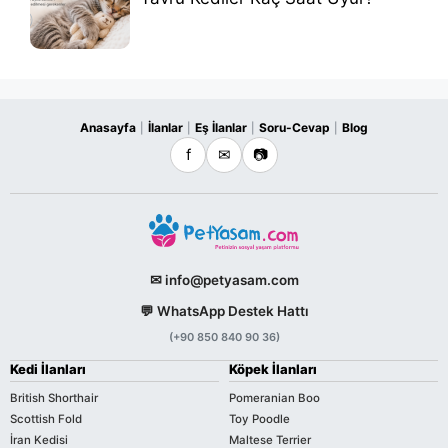
Anasayfa
İlanlar
Eş İlanlar
Soru-Cevap
Blog
|
|
|
|
f
✉
📷
✉ info@petyasam.com
💬 WhatsApp Destek Hattı
(+90 850 840 90 36)
Kedi İlanları
Köpek İlanları
British Shorthair
Pomeranian Boo
Scottish Fold
Toy Poodle
İran Kedisi
Maltese Terrier