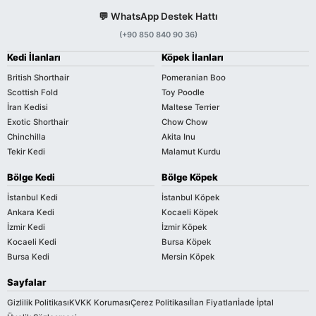
💬 WhatsApp Destek Hattı
(+90 850 840 90 36)
Kedi İlanları
Köpek İlanları
British Shorthair
Pomeranian Boo
Scottish Fold
Toy Poodle
İran Kedisi
Maltese Terrier
Exotic Shorthair
Chow Chow
Chinchilla
Akita Inu
Tekir Kedi
Malamut Kurdu
Bölge Kedi
Bölge Köpek
İstanbul Kedi
İstanbul Köpek
Ankara Kedi
Kocaeli Köpek
İzmir Kedi
İzmir Köpek
Kocaeli Kedi
Bursa Köpek
Bursa Kedi
Mersin Köpek
Sayfalar
Gizlilik Politikası
KVKK Koruması
Çerez Politikası
İlan Fiyatları
İade İptal