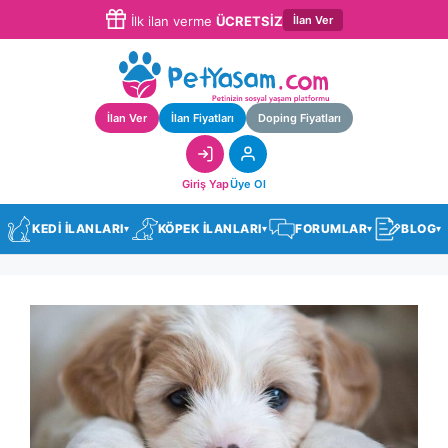
İlan Ver
İlk ilan verme
ÜCRETSİZ
İlan Ver
İlan Fiyatları
Doping Fiyatları
Giriş Yap
Üye Ol
KEDİ İLANLARI
KÖPEK İLANLARI
FORUMLAR
BLOG
▾
▾
▾
▾