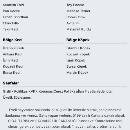
Scottish Fold
Toy Poodle
İran Kedisi
Maltese Terrier
Exotic Shorthair
Chow Chow
Chinchilla
Akita Inu
Tekir Kedi
Malamut Kurdu
Bölge Kedi
Bölge Köpek
İstanbul Kedi
İstanbul Köpek
Ankara Kedi
Kocaeli Köpek
İzmir Kedi
İzmir Köpek
Kocaeli Kedi
Bursa Köpek
Bursa Kedi
Mersin Köpek
Sayfalar
Gizlilik Politikası
KVKK Koruması
Çerez Politikası
İlan Fiyatları
İade İptal
Üyelik Sözleşmesi
Evcil hayvanlar hakkında ırk bilgileri ile ücretsiz olarak, sahiplendirme
ilanlarına yer veririz. Satış yapan yerlerin, 5199 sayılı Kanuna dayalı olarak
GIDA, TARIM ve HAYVANCILIK BAKANLIĞI Ruhsat ve Kontrollerine tabi
olması gerekiyor. petyasam.com olarak "hayvan satışı, üretimi, aracılık,