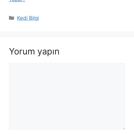
Kategoriler
Kedi Bilgi
Yorum yapın
Yorum