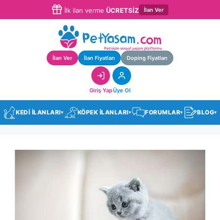
İlan Ver
İlk ilan verme
ÜCRETSİZ
İlan Ver
İlan Fiyatları
Doping Fiyatları
Giriş Yap
Üye Ol
KEDİ İLANLARI
KÖPEK İLANLARI
FORUMLAR
BLOG
▾
▾
▾
▾