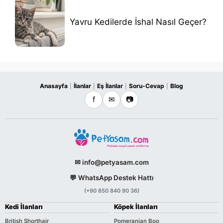
Yavru Kedilerde İshal Nasıl Geçer?
Anasayfa
İlanlar
Eş İlanlar
Soru-Cevap
Blog
|
|
|
|
f
✉
📷
✉ info@petyasam.com
💬 WhatsApp Destek Hattı
(+90 850 840 90 36)
Kedi İlanları
Köpek İlanları
British Shorthair
Pomeranian Boo