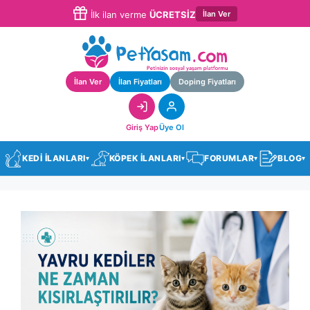
İlan Ver
İlk ilan verme
ÜCRETSİZ
İlan Ver
İlan Fiyatları
Doping Fiyatları
Giriş Yap
Üye Ol
KEDİ İLANLARI
KÖPEK İLANLARI
FORUMLAR
BLOG
▾
▾
▾
▾