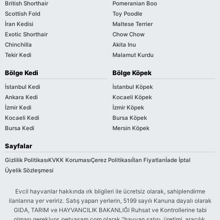
British Shorthair
Pomeranian Boo
Scottish Fold
Toy Poodle
İran Kedisi
Maltese Terrier
Exotic Shorthair
Chow Chow
Chinchilla
Akita Inu
Tekir Kedi
Malamut Kurdu
Bölge Kedi
Bölge Köpek
İstanbul Kedi
İstanbul Köpek
Ankara Kedi
Kocaeli Köpek
İzmir Kedi
İzmir Köpek
Kocaeli Kedi
Bursa Köpek
Bursa Kedi
Mersin Köpek
Sayfalar
Gizlilik Politikası
KVKK Koruması
Çerez Politikası
İlan Fiyatları
İade İptal
Üyelik Sözleşmesi
Evcil hayvanlar hakkında ırk bilgileri ile ücretsiz olarak, sahiplendirme
ilanlarına yer veririz. Satış yapan yerlerin, 5199 sayılı Kanuna dayalı olarak
GIDA, TARIM ve HAYVANCILIK BAKANLIĞI Ruhsat ve Kontrollerine tabi
olması gerekiyor. petyasam.com olarak "hayvan satışı, üretimi, aracılık,