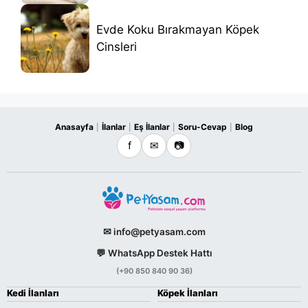
Evde Koku Bırakmayan Köpek
Cinsleri
Anasayfa
İlanlar
Eş İlanlar
Soru-Cevap
Blog
|
|
|
|
f
✉
📷
✉ info@petyasam.com
💬 WhatsApp Destek Hattı
(+90 850 840 90 36)
Kedi İlanları
Köpek İlanları