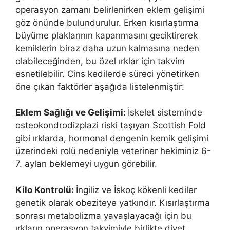
operasyon zamanı belirlenirken eklem gelişimi
göz önünde bulundurulur. Erken kısırlaştırma
büyüme plaklarının kapanmasını geciktirerek
kemiklerin biraz daha uzun kalmasına neden
olabileceğinden, bu özel ırklar için takvim
esnetilebilir. Cins kedilerde süreci yönetirken
öne çıkan faktörler aşağıda listelenmiştir:
Eklem Sağlığı ve Gelişimi:
İskelet sisteminde
osteokondrodizplazi riski taşıyan Scottish Fold
gibi ırklarda, hormonal dengenin kemik gelişimi
üzerindeki rolü nedeniyle veteriner hekiminiz 6-
7. ayları beklemeyi uygun görebilir.
Kilo Kontrolü:
İngiliz ve İskoç kökenli kediler
genetik olarak obeziteye yatkındır. Kısırlaştırma
sonrası metabolizma yavaşlayacağı için bu
ırkların operasyon takvimiyle birlikte diyet