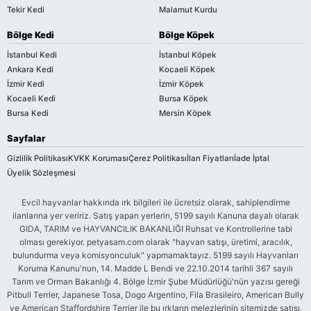
Tekir Kedi
Malamut Kurdu
Bölge Kedi
Bölge Köpek
İstanbul Kedi
İstanbul Köpek
Ankara Kedi
Kocaeli Köpek
İzmir Kedi
İzmir Köpek
Kocaeli Kedi
Bursa Köpek
Bursa Kedi
Mersin Köpek
Sayfalar
Gizlilik Politikası
KVKK Koruması
Çerez Politikası
İlan Fiyatları
İade İptal
Üyelik Sözleşmesi
Evcil hayvanlar hakkında ırk bilgileri ile ücretsiz olarak, sahiplendirme
ilanlarına yer veririz. Satış yapan yerlerin, 5199 sayılı Kanuna dayalı olarak
GIDA, TARIM ve HAYVANCILIK BAKANLIĞI Ruhsat ve Kontrollerine tabi
olması gerekiyor. petyasam.com olarak "hayvan satışı, üretimi, aracılık,
bulundurma veya komisyonculuk" yapmamaktayız. 5199 sayılı Hayvanları
Koruma Kanunu'nun, 14. Madde L Bendi ve 22.10.2014 tarihli 367 sayılı
Tarım ve Orman Bakanlığı 4. Bölge İzmir Şube Müdürlüğü'nün yazısı gereği
Pitbull Terrier, Japanese Tosa, Dogo Argentino, Fila Brasileiro, American Bully
ve American Staffordshire Terrier ile bu ırkların melezlerinin sitemizde satışı,