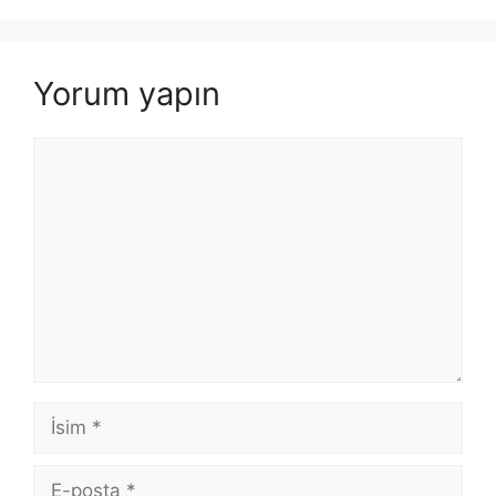
Yorum yapın
Yorum
İsim
E-