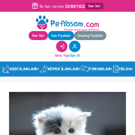
İlan Ver
İlk ilan verme
ÜCRETSİZ
İlan Ver
İlan Fiyatları
Doping Fiyatları
Giriş Yap
Üye Ol
KEDİ İLANLARI
KÖPEK İLANLARI
FORUMLAR
BLOG
▾
▾
▾
▾