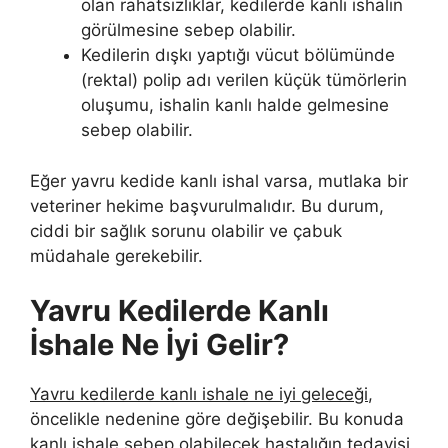
olan rahatsızlıklar, kedilerde kanlı ishalin
görülmesine sebep olabilir.
Kedilerin dışkı yaptığı vücut bölümünde
(rektal) polip adı verilen küçük tümörlerin
oluşumu, ishalin kanlı halde gelmesine
sebep olabilir.
Eğer yavru kedide kanlı ishal varsa, mutlaka bir
veteriner hekime başvurulmalıdır. Bu durum,
ciddi bir sağlık sorunu olabilir ve çabuk
müdahale gerekebilir.
Yavru Kedilerde Kanlı
İshale Ne İyi Gelir?
Yavru kedilerde kanlı ishale ne iyi geleceği
,
öncelikle nedenine göre değişebilir. Bu konuda
kanlı ishale sebep olabilecek hastalığın tedavisi