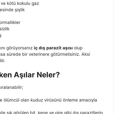
z ve kötü kokulu gaz
esinde şişlik
ormallikler
izlik
ş
açını görüyorsanız
iç dış parazit aşısı
olup
sa sürede bir veterinere götürmelisiniz. Aksi
ir.
ken Aşılar Neler?
ıralanabilir;
de ölümcül olan kuduz virüsünü önleme amacıyla
inde sık görülen bit, kene ve pire gibi dış parazitlerin