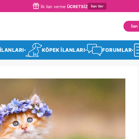
İlan Ver
İlk ilan verme
ÜCRETSİZ
İlan
 İLANLARI
KÖPEK İLANLARI
FORUMLAR
▾
▾
▾