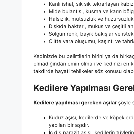
Kanlı ishal, sık sık tekrarlayan kabı
Mide bulantısı, kusma ve karın bölg
Halsizlik, mutsuzluk ve huzursuzluk
Dışkıda bakteri, mukus ve çeşitli an
Solgun renk, bayık bakışlar ve isteks
Ciltte yara oluşumu, kaşıntı ve tahri
Kedinizde bu belirtilerin birini ya da birk
olmadığından emin olmalı ve kedinizi en kı
takdirde hayati tehlikeler söz konusu olabil
Kedilere Yapılması Gere
Kedilere yapılması gereken aşılar
şöyle s
Kuduz aşısı, kedilerde ve köpekler
yapılan bir aşıdır.
İç dış parazit aşısı, kedilerin tüyler