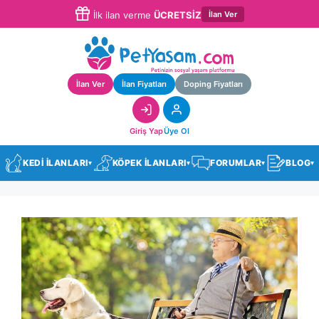
İlan Ver
İlk ilan verme
ÜCRETSİZ
İlan Ver
İlan Fiyatları
Doping Fiyatları
Giriş Yap
Üye Ol
KEDİ İLANLARI
KÖPEK İLANLARI
FORUMLAR
BLOG
▾
▾
▾
▾