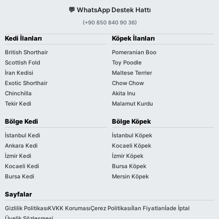
💬 WhatsApp Destek Hattı
(+90 850 840 90 36)
Kedi İlanları
Köpek İlanları
British Shorthair
Pomeranian Boo
Scottish Fold
Toy Poodle
İran Kedisi
Maltese Terrier
Exotic Shorthair
Chow Chow
Chinchilla
Akita Inu
Tekir Kedi
Malamut Kurdu
Bölge Kedi
Bölge Köpek
İstanbul Kedi
İstanbul Köpek
Ankara Kedi
Kocaeli Köpek
İzmir Kedi
İzmir Köpek
Kocaeli Kedi
Bursa Köpek
Bursa Kedi
Mersin Köpek
Sayfalar
Gizlilik Politikası
KVKK Koruması
Çerez Politikası
İlan Fiyatları
İade İptal
Üyelik Sözleşmesi