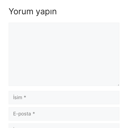
Yorum yapın
Yorum
İsim
E-
posta
İnternet