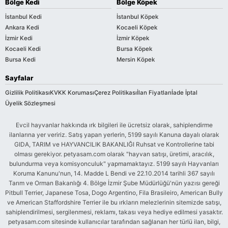
Bölge Kedi
Bölge Köpek
İstanbul Kedi
İstanbul Köpek
Ankara Kedi
Kocaeli Köpek
İzmir Kedi
İzmir Köpek
Kocaeli Kedi
Bursa Köpek
Bursa Kedi
Mersin Köpek
Sayfalar
Gizlilik Politikası
KVKK Koruması
Çerez Politikası
İlan Fiyatları
İade İptal
Üyelik Sözleşmesi
Evcil hayvanlar hakkında ırk bilgileri ile ücretsiz olarak, sahiplendirme
ilanlarına yer veririz. Satış yapan yerlerin, 5199 sayılı Kanuna dayalı olarak
GIDA, TARIM ve HAYVANCILIK BAKANLIĞI Ruhsat ve Kontrollerine tabi
olması gerekiyor. petyasam.com olarak "hayvan satışı, üretimi, aracılık,
bulundurma veya komisyonculuk" yapmamaktayız. 5199 sayılı Hayvanları
Koruma Kanunu'nun, 14. Madde L Bendi ve 22.10.2014 tarihli 367 sayılı
Tarım ve Orman Bakanlığı 4. Bölge İzmir Şube Müdürlüğü'nün yazısı gereği
Pitbull Terrier, Japanese Tosa, Dogo Argentino, Fila Brasileiro, American Bully
ve American Staffordshire Terrier ile bu ırkların melezlerinin sitemizde satışı,
sahiplendirilmesi, sergilenmesi, reklamı, takası veya hediye edilmesi yasaktır.
petyasam.com sitesinde kullanıcılar tarafından sağlanan her türlü ilan, bilgi,