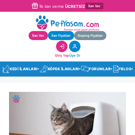
İlan Ver
İlk ilan verme
ÜCRETSİZ
İlan Ver
İlan Fiyatları
Doping Fiyatları
Giriş Yap
Üye Ol
KEDİ İLANLARI
KÖPEK İLANLARI
FORUMLAR
BLOG
▾
▾
▾
▾