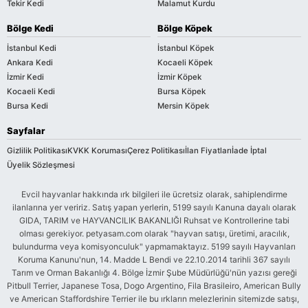
Tekir Kedi
Malamut Kurdu
Bölge Kedi
Bölge Köpek
İstanbul Kedi
İstanbul Köpek
Ankara Kedi
Kocaeli Köpek
İzmir Kedi
İzmir Köpek
Kocaeli Kedi
Bursa Köpek
Bursa Kedi
Mersin Köpek
Sayfalar
Gizlilik Politikası
KVKK Koruması
Çerez Politikası
İlan Fiyatları
İade İptal
Üyelik Sözleşmesi
Evcil hayvanlar hakkında ırk bilgileri ile ücretsiz olarak, sahiplendirme
ilanlarına yer veririz. Satış yapan yerlerin, 5199 sayılı Kanuna dayalı olarak
GIDA, TARIM ve HAYVANCILIK BAKANLIĞI Ruhsat ve Kontrollerine tabi
olması gerekiyor. petyasam.com olarak "hayvan satışı, üretimi, aracılık,
bulundurma veya komisyonculuk" yapmamaktayız. 5199 sayılı Hayvanları
Koruma Kanunu'nun, 14. Madde L Bendi ve 22.10.2014 tarihli 367 sayılı
Tarım ve Orman Bakanlığı 4. Bölge İzmir Şube Müdürlüğü'nün yazısı gereği
Pitbull Terrier, Japanese Tosa, Dogo Argentino, Fila Brasileiro, American Bully
ve American Staffordshire Terrier ile bu ırkların melezlerinin sitemizde satışı,