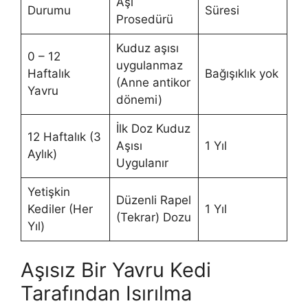
Aşı
Durumu
Süresi
Prosedürü
Kuduz aşısı
0 – 12
uygulanmaz
Haftalık
Bağışıklık yok
(Anne antikor
Yavru
dönemi)
İlk Doz Kuduz
12 Haftalık (3
Aşısı
1 Yıl
Aylık)
Uygulanır
Yetişkin
Düzenli Rapel
Kediler (Her
1 Yıl
(Tekrar) Dozu
Yıl)
Aşısız Bir Yavru Kedi
Tarafından Isırılma