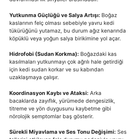
Yutkunma Güçlüğü ve Salya Artışı:
Boğaz
kaslarının felç olması sebebiyle yavru kedi
tükürüğünü yutamaz, bu durum ağız kenarında
köpüklü veya yoğun salya birikimine yol açar.
Hidrofobi (Sudan Korkma):
Boğazdaki kas
kasılmaları yutkunmayı çok ağrılı hale getirdiği
için kedi sudan korkar ve su kabından
uzaklaşmaya çalışır.
Koordinasyon Kaybı ve Ataksi:
Arka
bacaklarda zayıflık, yürümede dengesizlik,
titreme ve yön duygusunu kaybetme gibi
nörolojik semptomlar baş gösterir.
Sürekli Miyavlama ve Ses Tonu Değişimi:
Ses