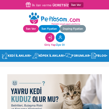
İlan Ver
İlk ilan verme
ÜCRETSİZ
İlan Ver
İlan Fiyatları
Doping Fiyatları
Giriş Yap
Üye Ol
KEDİ İLANLARI
KÖPEK İLANLARI
FORUMLAR
BLOG
▾
▾
▾
▾