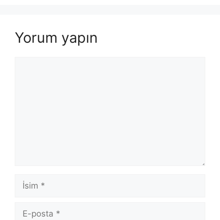
Yorum yapın
Yorum
İsim
E-
posta