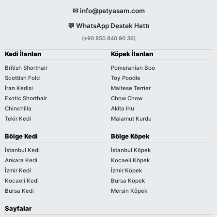
✉ info@petyasam.com
💬 WhatsApp Destek Hattı
(+90 850 840 90 36)
Kedi İlanları
Köpek İlanları
British Shorthair
Pomeranian Boo
Scottish Fold
Toy Poodle
İran Kedisi
Maltese Terrier
Exotic Shorthair
Chow Chow
Chinchilla
Akita Inu
Tekir Kedi
Malamut Kurdu
Bölge Kedi
Bölge Köpek
İstanbul Kedi
İstanbul Köpek
Ankara Kedi
Kocaeli Köpek
İzmir Kedi
İzmir Köpek
Kocaeli Kedi
Bursa Köpek
Bursa Kedi
Mersin Köpek
Sayfalar