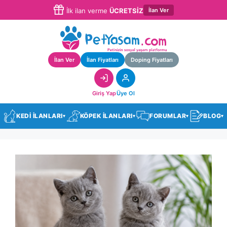
İlan Ver
İlk ilan verme
ÜCRETSİZ
İlan Ver
İlan Fiyatları
Doping Fiyatları
Giriş Yap
Üye Ol
KEDİ İLANLARI
KÖPEK İLANLARI
FORUMLAR
BLOG
▾
▾
▾
▾