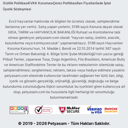
Gizlilik Politikası
KVKK Koruması
Çerez Politikası
İlan Fiyatları
İade İptal
Üyelik Sözleşmesi
Evcil hayvanlar hakkında ırk bilgileri ile ücretsiz olarak, sahiplendirme
ilanlarına yer veririz. Satış yapan yerlerin, 5199 sayılı Kanuna dayalı olarak
GIDA, TARIM ve HAYVANCILIK BAKANLIĞI Ruhsat ve Kontrollerine tabi
olması gerekiyor. petyasam.com olarak "hayvan satışı, üretimi, aracılık,
bulundurma veya komisyonculuk" yapmamaktayız. 5199 sayılı Hayvanları
Koruma Kanunu'nun, 14. Madde L Bendi ve 22.10.2014 tarihli 367 sayılı
Tarım ve Orman Bakanlığı 4. Bölge İzmir Şube Müdürlüğü'nün yazısı gereği
Pitbull Terrier, Japanese Tosa, Dogo Argentino, Fila Brasileiro, American Bully
ve American Staffordshire Terrier ile bu ırkların melezlerinin sitemizde satışı,
sahiplendirilmesi, sergilenmesi, reklamı, takası veya hediye edilmesi yasaktır.
petyasam.com sitesinde kullanıcılar tarafından sağlanan her türlü ilan, bilgi,
içerik ve görselin gerçekliği, orijinalliği, güvenliği, doğruluğu ve belge
bulundurma zorunluluğuna ilişkin sorumluluk bu içerikleri giren kullanıcıya ait
olup, petyasam.com bu hususlarla ilgili herhangi bir sorumluluğu
bulunmamaktadır.
© 2019 - 2026 Petyasam - Tüm Hakları Saklıdır.