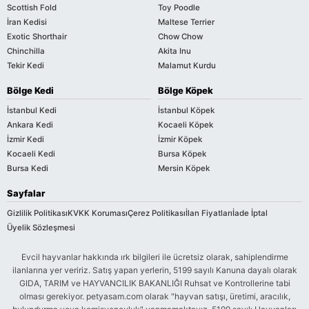
Scottish Fold
Toy Poodle
İran Kedisi
Maltese Terrier
Exotic Shorthair
Chow Chow
Chinchilla
Akita Inu
Tekir Kedi
Malamut Kurdu
Bölge Kedi
Bölge Köpek
İstanbul Kedi
İstanbul Köpek
Ankara Kedi
Kocaeli Köpek
İzmir Kedi
İzmir Köpek
Kocaeli Kedi
Bursa Köpek
Bursa Kedi
Mersin Köpek
Sayfalar
Gizlilik Politikası
KVKK Koruması
Çerez Politikası
İlan Fiyatları
İade İptal
Üyelik Sözleşmesi
Evcil hayvanlar hakkında ırk bilgileri ile ücretsiz olarak, sahiplendirme
ilanlarına yer veririz. Satış yapan yerlerin, 5199 sayılı Kanuna dayalı olarak
GIDA, TARIM ve HAYVANCILIK BAKANLIĞI Ruhsat ve Kontrollerine tabi
olması gerekiyor. petyasam.com olarak "hayvan satışı, üretimi, aracılık,