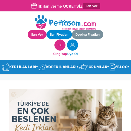
İlan Ver
İlk ilan verme
ÜCRETSİZ
İlan Ver
İlan Fiyatları
Doping Fiyatları
Giriş Yap
Üye Ol
KEDİ İLANLARI
KÖPEK İLANLARI
FORUMLAR
BLOG
▾
▾
▾
▾