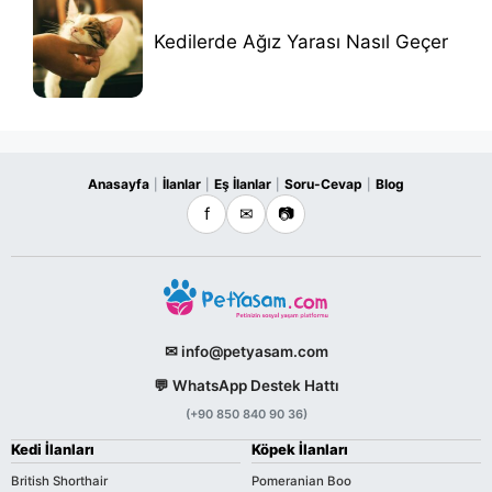
Kedilerde Ağız Yarası Nasıl Geçer
Anasayfa
İlanlar
Eş İlanlar
Soru-Cevap
Blog
|
|
|
|
f
✉
📷
✉ info@petyasam.com
💬 WhatsApp Destek Hattı
(+90 850 840 90 36)
Kedi İlanları
Köpek İlanları
British Shorthair
Pomeranian Boo