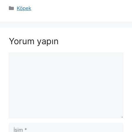
Kategoriler
Köpek
Yorum yapın
Yorum
İsim