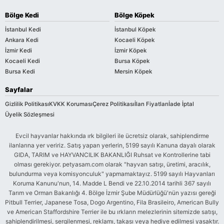
Bölge Kedi
Bölge Köpek
İstanbul Kedi
İstanbul Köpek
Ankara Kedi
Kocaeli Köpek
İzmir Kedi
İzmir Köpek
Kocaeli Kedi
Bursa Köpek
Bursa Kedi
Mersin Köpek
Sayfalar
Gizlilik Politikası
KVKK Koruması
Çerez Politikası
İlan Fiyatları
İade İptal
Üyelik Sözleşmesi
Evcil hayvanlar hakkında ırk bilgileri ile ücretsiz olarak, sahiplendirme
ilanlarına yer veririz. Satış yapan yerlerin, 5199 sayılı Kanuna dayalı olarak
GIDA, TARIM ve HAYVANCILIK BAKANLIĞI Ruhsat ve Kontrollerine tabi
olması gerekiyor. petyasam.com olarak "hayvan satışı, üretimi, aracılık,
bulundurma veya komisyonculuk" yapmamaktayız. 5199 sayılı Hayvanları
Koruma Kanunu'nun, 14. Madde L Bendi ve 22.10.2014 tarihli 367 sayılı
Tarım ve Orman Bakanlığı 4. Bölge İzmir Şube Müdürlüğü'nün yazısı gereği
Pitbull Terrier, Japanese Tosa, Dogo Argentino, Fila Brasileiro, American Bully
ve American Staffordshire Terrier ile bu ırkların melezlerinin sitemizde satışı,
sahiplendirilmesi, sergilenmesi, reklamı, takası veya hediye edilmesi yasaktır.