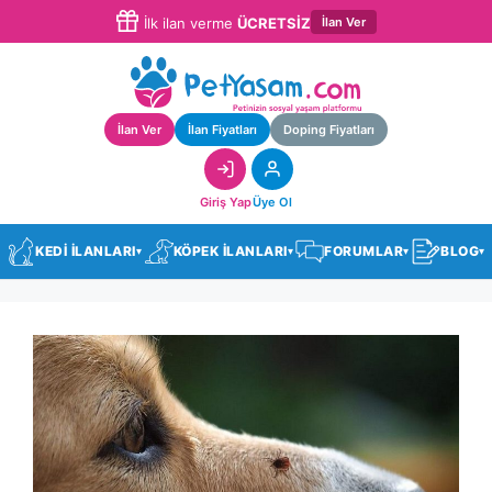
İlan Ver
İlk ilan verme
ÜCRETSİZ
İlan Ver
İlan Fiyatları
Doping Fiyatları
Giriş Yap
Üye Ol
KEDİ İLANLARI
KÖPEK İLANLARI
FORUMLAR
BLOG
▾
▾
▾
▾