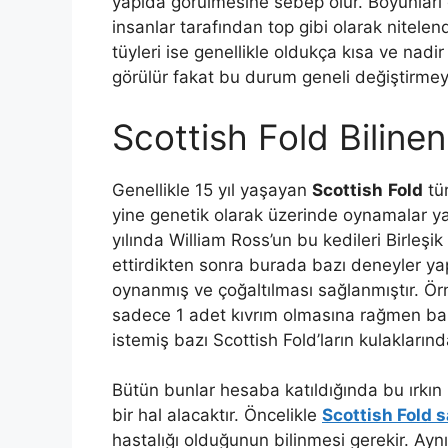
yapıda görülmesine sebep olur. Boyunları 
insanlar tarafından top gibi olarak nitelendi
tüyleri ise genellikle oldukça kısa ve nadir
görülür fakat bu durum geneli değiştirmeyere
Scottish Fold Bilinen
Genellikle 15 yıl yaşayan
Scottish
Fold
tür
yine genetik olarak üzerinde oynamalar yapıl
yılında William Ross’un bu kedileri Birleşi
ettirdikten sonra burada bazı deneyler ya
oynanmış ve çoğaltılması sağlanmıştır. Örn
sadece 1 adet kıvrım olmasına rağmen baz
istemiş bazı Scottish Fold’ların kulakların
Bütün bunlar hesaba katıldığında bu ırkın 
bir hal alacaktır. Öncelikle
Scottish Fold s
hastalığı olduğunun bilinmesi gerekir. Ayn