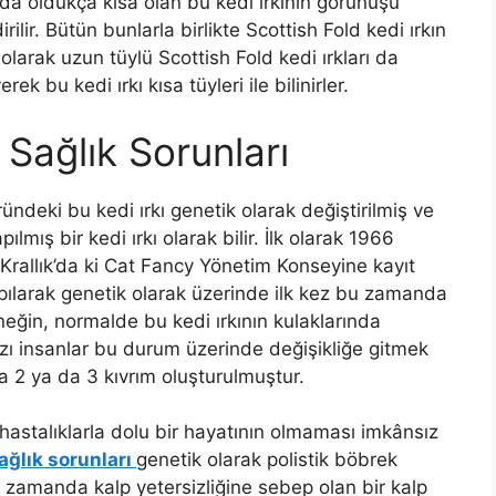
da oldukça kısa olan bu kedi ırkının görünüşü
rilir. Bütün bunlarla birlikte Scottish Fold kedi ırkın
 olarak uzun tüylü Scottish Fold kedi ırkları da
k bu kedi ırkı kısa tüyleri ile bilinirler.
 Sağlık Sorunları
ündeki bu kedi ırkı genetik olarak değiştirilmiş ve
mış bir kedi ırkı olarak bilir. İlk olarak 1966
k Krallık’da ki Cat Fancy Yönetim Konseyine kayıt
pılarak genetik olarak üzerinde ilk kez bu zamanda
eğin, normalde bu kedi ırkının kulaklarında
ı insanlar bu durum üzerinde değişikliğe gitmek
da 2 ya da 3 kıvrım oluşturulmuştur.
hastalıklarla dolu bir hayatının olmaması imkânsız
ağlık sorunları
genetik olarak polistik böbrek
ı zamanda kalp yetersizliğine sebep olan bir kalp