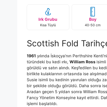
Irk Grubu
Boy
Kısa Tüylü
40-50 cm
Scottish Fold Tarihç
1961
yılında İskoçya’nın Perthshire Kenti’
türündeki bu kedi ırkı,
William Ross
isimli
görüldü ve satın alındı. Keşfedilen bu ked
birlikte kulaklarının ortasında ise alışılm
Susie isimli bu kedinin yavruları olduğu zam
bir şekilde olduğu görüldü. Daha sonra is
Aradan geçen 5 yıldan sonra William Ross, 1
Fancy Yönetim Konseyine kayıt ettirdi. Da
işlemi başlatıldı.