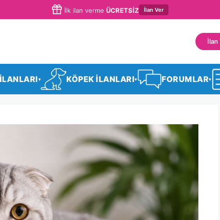
İlan Ver
İlk ilan verme
ÜCRETSİZ
İlan
 İLANLARI
KÖPEK İLANLARI
FORUMLAR
▾
▾
▾