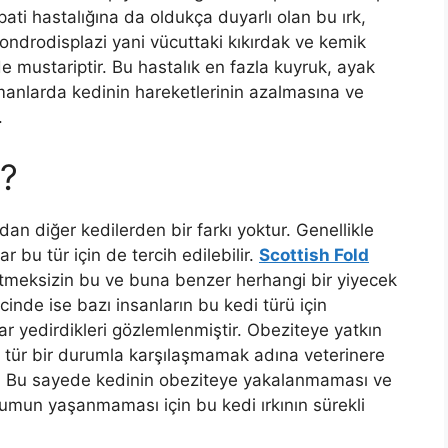
ati hastalığına da oldukça duyarlı olan bu ırk,
ondrodisplazi yani vücuttaki kıkırdak ve kemik
de mustariptir. Bu hastalık en fazla kuyruk, ayak
zamanlarda kedinin hareketlerinin azalmasına ve
.
r?
an diğer kedilerden bir farkı yoktur. Genellikle
 bu tür için de tercih edilebilir.
Scottish Fold
tmeksizin bu ve buna benzer herhangi bir yiyecek
icinde ise bazı insanların bu kedi türü için
ar yedirdikleri gözlemlenmiştir. Obeziteye yatkın
bu tür bir durumla karşılaşmamak adına veterinere
ir. Bu sayede kedinin obeziteye yakalanmaması ve
umun yaşanmaması için bu kedi ırkının sürekli