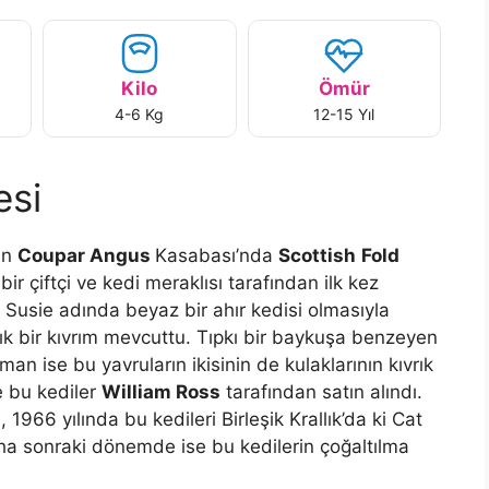
Kilo
Ömür
4-6 Kg
12-15 Yıl
esi
nin
Coupar Angus
Kasabası’nda
Scottish
Fold
 bir çiftçi ve kedi meraklısı tarafından ilk kez
i Susie adında beyaz bir ahır kedisi olmasıyla
adık bir kıvrım mevcuttu. Tıpkı bir baykuşa benzeyen
an ise bu yavruların ikisinin de kulaklarının kıvrık
e bu kediler
William Ross
tarafından satın alındı.
966 yılında bu kedileri Birleşik Krallık’da ki Cat
ha sonraki dönemde ise bu kedilerin çoğaltılma