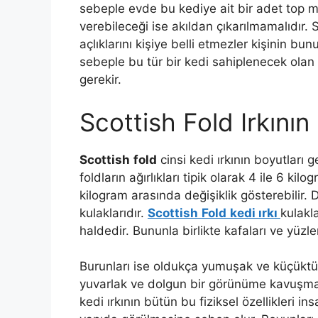
sebeple evde bu kediye ait bir adet top m
verebileceği ise akıldan çıkarılmamalıdır
açlıklarını kişiye belli etmezler kişinin bu
sebeple bu tür bir kedi sahiplenecek olan
gerekir.
Scottish Fold Irkının 
Scottish
fold
cinsi kedi ırkının boyutları 
foldların ağırlıkları tipik olarak 4 ile 6 kilog
kilogram arasında değişiklik gösterebilir. D
kulaklarıdır.
Scottish
Fold
kedi ırkı
kulakl
haldedir. Bununla birlikte kafaları ve yüzler
Burunları ise oldukça yumuşak ve küçüktür 
yuvarlak ve dolgun bir görünüme kavuşmak
kedi ırkının bütün bu fiziksel özellikleri in