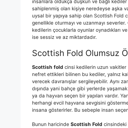
insanlara oldukça düşkün ve bağlı kediler o
sahiplenmiş olan kişiye neredeyse aşka var
uysal bir yapıya sahip olan Scottish Fold 
genellikle oturmayı ve uzanmayı severler. Ç
kedilerin çocuklarla oyunlar oynadıkları v
ise sessiz ve az miktardadır.
Scottish Fold Olumsuz Öze
Scottish
fold
cinsi kedilerin uzun vakitler
nefret ettikleri bilinen bu kediler, yalnız 
verecek davranışlar sergileyebilir. Aynı z
dışında yani bahçe gibi yerlerde yaşamak
ya da hayvan seçen bir yapıları vardır. Ya
herhangi evcil hayvana sevgisini göstermez
insana gösterirler. Bu sebeple insan seçen 
Bunun haricinde
Scottish
Fold
cinsindeki 