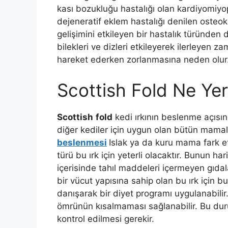
kası bozukluğu hastalığı olan kardiyomiyop
dejeneratif eklem hastalığı denilen osteok
gelişimini etkileyen bir hastalık türünden 
bilekleri ve dizleri etkileyerek ilerleyen 
hareket ederken zorlanmasına neden olur
Scottish Fold Ne Ye
Scottish
fold
kedi ırkının beslenme açısınd
diğer kediler için uygun olan bütün mamalar
beslenmesi
Islak ya da kuru mama fark e
türü bu ırk için yeterli olacaktır. Bunun har
içerisinde tahıl maddeleri içermeyen gıdal
bir vücut yapısına sahip olan bu ırk için 
danışarak bir diyet programı uygulanabil
ömrünün kısalmaması sağlanabilir. Bu dur
kontrol edilmesi gerekir.