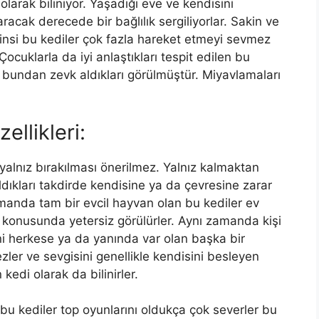
larak biliniyor. Yaşadığı eve ve kendisini
acak derecede bir bağlılık sergiliyorlar. Sakin ve
cinsi bu kediler çok fazla hareket etmeyi sevmez
ocuklarla da iyi anlaştıkları tespit edilen bu
e bundan zevk aldıkları görülmüştür. Miyavlamaları
llikleri:
 yalnız bırakılması önerilmez. Yalnız kalmaktan
kaldıkları takdirde kendisine ya da çevresine zarar
amanda tam bir evcil hayvan olan bu kediler ev
 konusunda yetersiz görülürler. Aynı zamanda kişi
ni herkese ya da yanında var olan başka bir
ler ve sevgisini genellikle kendisini besleyen
kedi olarak da bilinirler.
bu kediler top oyunlarını oldukça çok severler bu