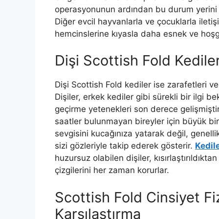
operasyonunun ardından bu durum yerini t
Diğer evcil hayvanlarla ve çocuklarla ilet
hemcinslerine kıyasla daha esnek ve hoşgör
Dişi Scottish Fold Kedile
Dişi Scottish Fold kediler ise zarafetleri v
Dişiler, erkek kediler gibi sürekli bir ilgi 
geçirme yetenekleri son derece gelişmişt
saatler bulunmayan bireyler için büyük bir 
sevgisini kucağınıza yatarak değil, genel
sizi gözleriyle takip ederek gösterir.
Kedil
huzursuz olabilen dişiler, kısırlaştırıldıkt
çizgilerini her zaman korurlar.
Scottish Fold Cinsiyet Fi
Karşılaştırma