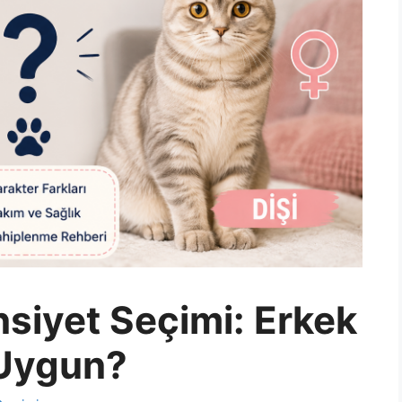
nsiyet Seçimi: Erkek
 Uygun?