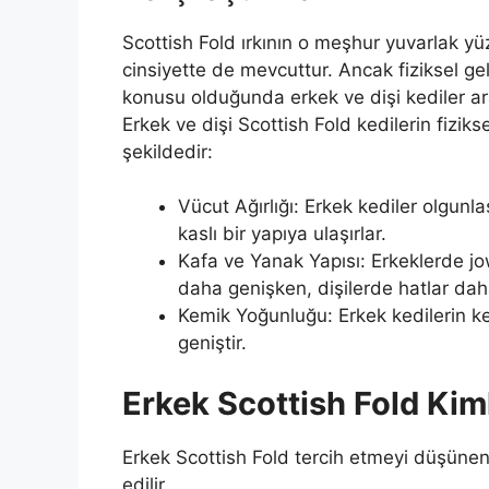
Scottish Fold ırkının o meşhur yuvarlak yüz
cinsiyette de mevcuttur. Ancak fiziksel gel
konusu olduğunda erkek ve dişi kediler ara
Erkek ve dişi Scottish Fold kedilerin fizik
şekildedir:
Vücut Ağırlığı: Erkek kediler olgunla
kaslı bir yapıya ulaşırlar.
Kafa ve Yanak Yapısı: Erkeklerde jow
daha genişken, dişilerde hatlar daha
Kemik Yoğunluğu: Erkek kedilerin k
geniştir.
Erkek Scottish Fold Kim
Erkek Scottish Fold tercih etmeyi düşünen
edilir.