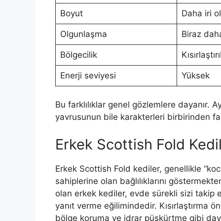
Boyut
Daha iri o
Olgunlaşma
Biraz dah
Bölgecilik
Kısırlaştır
Enerji seviyesi
Yüksek
Bu farklılıklar genel gözlemlere dayanır. 
yavrusunun bile karakterleri birbirinden fark
Erkek Scottish Fold Kedil
Erkek Scottish Fold kediler, genellikle “ko
sahiplerine olan bağlılıklarını göstermekt
olan erkek kediler, evde sürekli sizi taki
yanıt verme eğilimindedir. Kısırlaştırma 
bölge koruma ve idrar püskürtme gibi davra