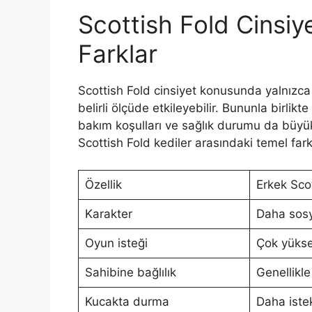
Scottish Fold Cinsiy
Farklar
Scottish Fold cinsiyet konusunda yalnızca 
belirli ölçüde etkileyebilir. Bununla birli
bakım koşulları ve sağlık durumu da büyük
Scottish Fold kediler arasındaki temel farkla
Özellik
Erkek Sco
Karakter
Daha sosy
Oyun isteği
Çok yüks
Sahibine bağlılık
Genellikle
Kucakta durma
Daha istek