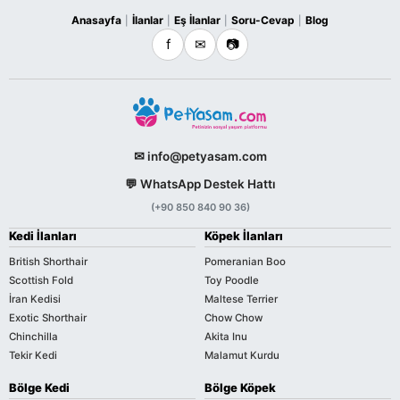
Anasayfa
İlanlar
Eş İlanlar
Soru-Cevap
Blog
|
|
|
|
f
✉
📷
✉ info@petyasam.com
💬 WhatsApp Destek Hattı
(+90 850 840 90 36)
Kedi İlanları
Köpek İlanları
British Shorthair
Pomeranian Boo
Scottish Fold
Toy Poodle
İran Kedisi
Maltese Terrier
Exotic Shorthair
Chow Chow
Chinchilla
Akita Inu
Tekir Kedi
Malamut Kurdu
Bölge Kedi
Bölge Köpek