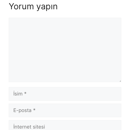
Yorum yapın
Yorum
İsim
E-
posta
İnternet