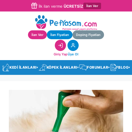
İlan Ver
İlk ilan verme
ÜCRETSİZ
İlan Ver
İlan Fiyatları
Doping Fiyatları
Giriş Yap
Üye Ol
KEDİ İLANLARI
KÖPEK İLANLARI
FORUMLAR
BLOG
▾
▾
▾
▾