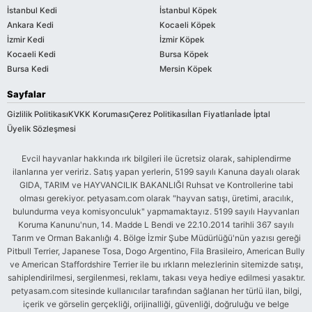
İstanbul Kedi
İstanbul Köpek
Ankara Kedi
Kocaeli Köpek
İzmir Kedi
İzmir Köpek
Kocaeli Kedi
Bursa Köpek
Bursa Kedi
Mersin Köpek
Sayfalar
Gizlilik Politikası
KVKK Koruması
Çerez Politikası
İlan Fiyatları
İade İptal
Üyelik Sözleşmesi
Evcil hayvanlar hakkında ırk bilgileri ile ücretsiz olarak, sahiplendirme
ilanlarına yer veririz. Satış yapan yerlerin, 5199 sayılı Kanuna dayalı olarak
GIDA, TARIM ve HAYVANCILIK BAKANLIĞI Ruhsat ve Kontrollerine tabi
olması gerekiyor. petyasam.com olarak "hayvan satışı, üretimi, aracılık,
bulundurma veya komisyonculuk" yapmamaktayız. 5199 sayılı Hayvanları
Koruma Kanunu'nun, 14. Madde L Bendi ve 22.10.2014 tarihli 367 sayılı
Tarım ve Orman Bakanlığı 4. Bölge İzmir Şube Müdürlüğü'nün yazısı gereği
Pitbull Terrier, Japanese Tosa, Dogo Argentino, Fila Brasileiro, American Bully
ve American Staffordshire Terrier ile bu ırkların melezlerinin sitemizde satışı,
sahiplendirilmesi, sergilenmesi, reklamı, takası veya hediye edilmesi yasaktır.
petyasam.com sitesinde kullanıcılar tarafından sağlanan her türlü ilan, bilgi,
içerik ve görselin gerçekliği, orijinalliği, güvenliği, doğruluğu ve belge