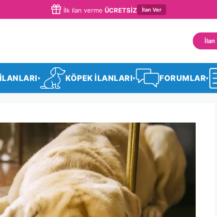
İlan Ver
İlk ilan verme
ÜCRETSİZ
İlan
 İLANLARI
KÖPEK İLANLARI
FORUMLAR
▾
▾
▾