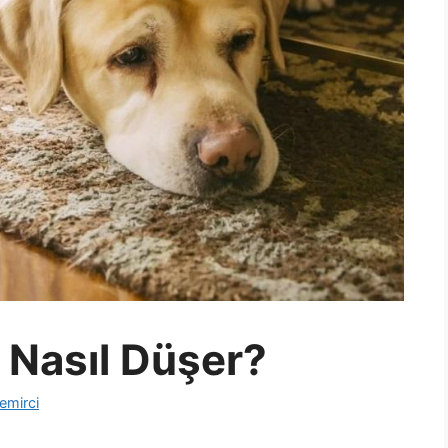
 Nasıl Düşer?
emirci