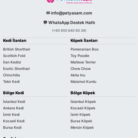
✉ info@petyasam.com
💬 WhatsApp Destek Hattı
(+90 850 840 90 36)
Kedi İlanları
Köpek İlanları
British Shorthair
Pomeranian Boo
Scottish Fold
Toy Poodle
İran Kedisi
Maltese Terrier
Exotic Shorthair
Chow Chow
Chinchilla
Akita Inu
Tekir Kedi
Malamut Kurdu
Bölge Kedi
Bölge Köpek
İstanbul Kedi
İstanbul Köpek
Ankara Kedi
Kocaeli Köpek
İzmir Kedi
İzmir Köpek
Kocaeli Kedi
Bursa Köpek
Bursa Kedi
Mersin Köpek