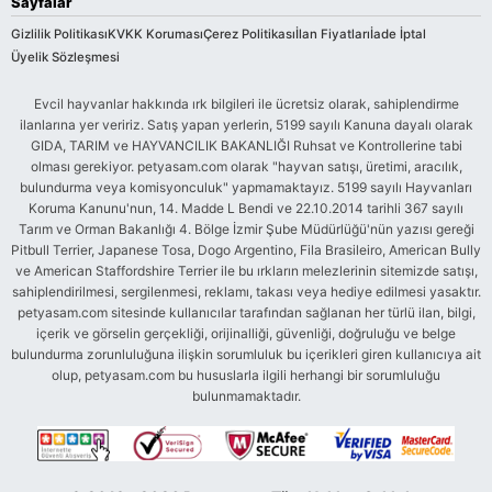
Sayfalar
Gizlilik Politikası
KVKK Koruması
Çerez Politikası
İlan Fiyatları
İade İptal
Üyelik Sözleşmesi
Evcil hayvanlar hakkında ırk bilgileri ile ücretsiz olarak, sahiplendirme
ilanlarına yer veririz. Satış yapan yerlerin, 5199 sayılı Kanuna dayalı olarak
GIDA, TARIM ve HAYVANCILIK BAKANLIĞI Ruhsat ve Kontrollerine tabi
olması gerekiyor. petyasam.com olarak "hayvan satışı, üretimi, aracılık,
bulundurma veya komisyonculuk" yapmamaktayız. 5199 sayılı Hayvanları
Koruma Kanunu'nun, 14. Madde L Bendi ve 22.10.2014 tarihli 367 sayılı
Tarım ve Orman Bakanlığı 4. Bölge İzmir Şube Müdürlüğü'nün yazısı gereği
Pitbull Terrier, Japanese Tosa, Dogo Argentino, Fila Brasileiro, American Bully
ve American Staffordshire Terrier ile bu ırkların melezlerinin sitemizde satışı,
sahiplendirilmesi, sergilenmesi, reklamı, takası veya hediye edilmesi yasaktır.
petyasam.com sitesinde kullanıcılar tarafından sağlanan her türlü ilan, bilgi,
içerik ve görselin gerçekliği, orijinalliği, güvenliği, doğruluğu ve belge
bulundurma zorunluluğuna ilişkin sorumluluk bu içerikleri giren kullanıcıya ait
olup, petyasam.com bu hususlarla ilgili herhangi bir sorumluluğu
bulunmamaktadır.