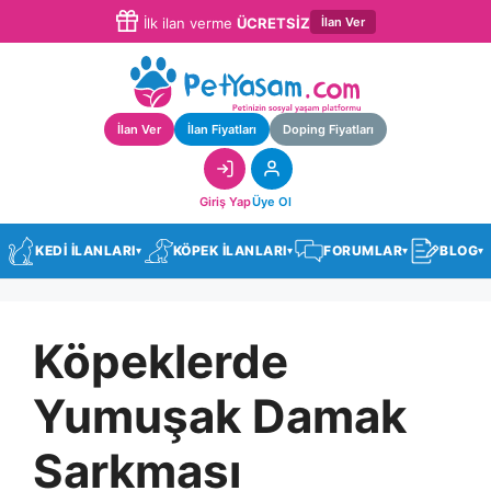
İlan Ver
İlk ilan verme
ÜCRETSİZ
İlan Ver
İlan Fiyatları
Doping Fiyatları
Giriş Yap
Üye Ol
KEDİ İLANLARI
KÖPEK İLANLARI
FORUMLAR
BLOG
▾
▾
▾
▾
Köpeklerde
Yumuşak Damak
Sarkması