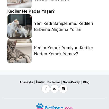
Kediler Ne Kadar Yaşar?
Yeni Kedi Sahiplenme: Kedileri
Birbirine Alıştırma Yolları
Kedim Yemek Yemiyor: Kediler
Neden Yemek Yemez?
Anasayfa
İlanlar
Eş İlanlar
Soru-Cevap
Blog
|
|
|
|
f
✉
📷