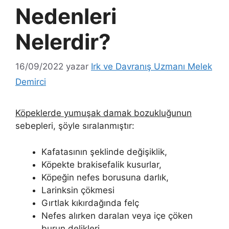
Nedenleri
Nelerdir?
16/09/2022
yazar
Irk ve Davranış Uzmanı Melek
Demirci
Köpeklerde yumuşak damak bozukluğunun
sebepleri, şöyle sıralanmıştır:
Kafatasının şeklinde değişiklik,
Köpekte brakisefalik kusurlar,
Köpeğin nefes borusuna darlık,
Larinksin çökmesi
Gırtlak kıkırdağında felç
Nefes alırken daralan veya içe çöken
burun delikleri